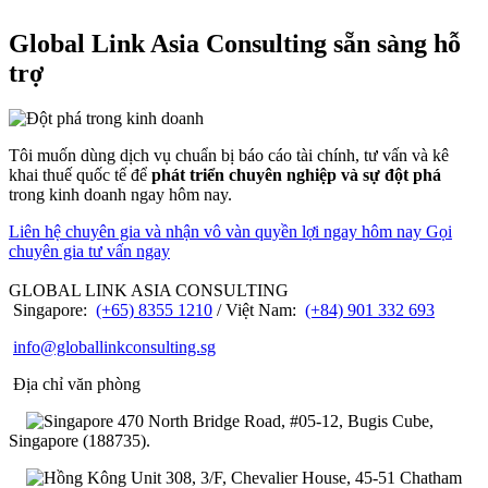
Global Link Asia Consulting sẵn sàng hỗ
trợ
Tôi muốn dùng dịch vụ chuẩn bị báo cáo tài chính, tư vấn và kê
khai thuế quốc tế để
phát triển chuyên nghiệp và sự đột phá
trong kinh doanh ngay hôm nay.
Liên hệ chuyên gia và nhận vô vàn quyền lợi ngay hôm nay
Gọi
chuyên gia tư vấn ngay
GLOBAL LINK ASIA CONSULTING
Singapore:
(+65) 8355 1210
/ Việt Nam:
(+84) 901 332 693
info@globallinkconsulting.sg
Địa chỉ văn phòng
470 North Bridge Road, #05-12, Bugis Cube,
Singapore (188735).
Unit 308, 3/F, Chevalier House, 45-51 Chatham