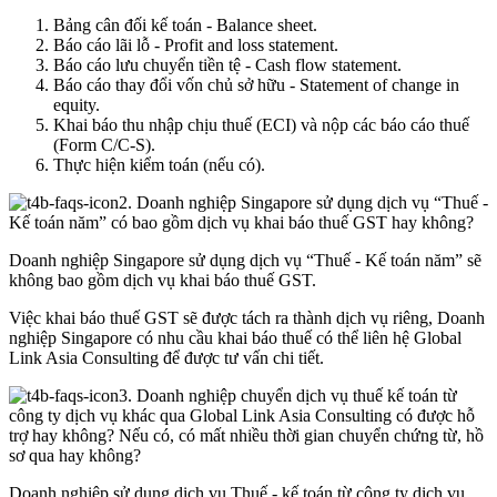
Bảng cân đối kế toán - Balance sheet.
Báo cáo lãi lỗ - Profit and loss statement.
Báo cáo lưu chuyển tiền tệ - Cash flow statement.
Báo cáo thay đổi vốn chủ sở hữu - Statement of change in
equity.
Khai báo thu nhập chịu thuế (ECI) và nộp các báo cáo thuế
(Form C/C-S).
Thực hiện kiểm toán (nếu có).
2. Doanh nghiệp Singapore sử dụng dịch vụ “Thuế -
Kế toán năm” có bao gồm dịch vụ khai báo thuế GST hay không?
Doanh nghiệp Singapore sử dụng dịch vụ “Thuế - Kế toán năm” sẽ
không bao gồm dịch vụ khai báo thuế GST.
Việc khai báo thuế GST sẽ được tách ra thành dịch vụ riêng, Doanh
nghiệp Singapore có nhu cầu khai báo thuế có thể liên hệ Global
Link Asia Consulting để được tư vấn chi tiết.
3. Doanh nghiệp chuyển dịch vụ thuế kế toán từ
công ty dịch vụ khác qua Global Link Asia Consulting có được hỗ
trợ hay không? Nếu có, có mất nhiều thời gian chuyển chứng từ, hồ
sơ qua hay không?
Doanh nghiệp sử dụng dịch vụ Thuế - kế toán từ công ty dịch vụ