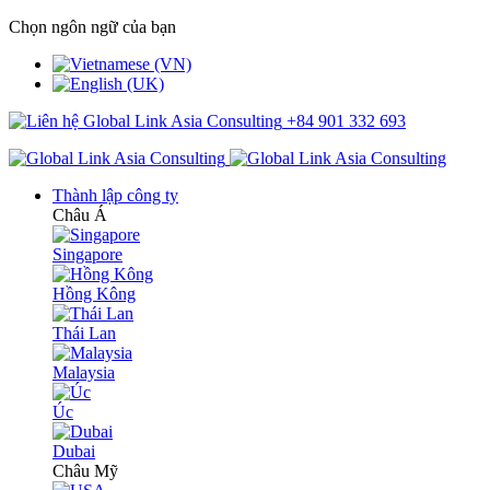
Chọn ngôn ngữ của bạn
+84 901 332 693
Thành lập công ty
Châu Á
Singapore
Hồng Kông
Thái Lan
Malaysia
Úc
Dubai
Châu Mỹ