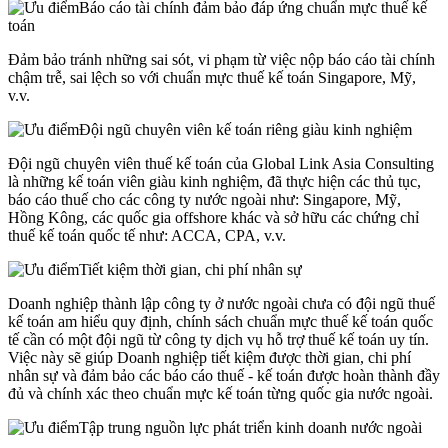
Báo cáo tài chính đảm bảo đáp ứng chuẩn mực thuế kế
toán
Đảm bảo tránh những sai sót, vi phạm từ việc nộp báo cáo tài chính
chậm trễ, sai lệch so với chuẩn mực thuế kế toán Singapore, Mỹ,
v.v.
Đội ngũ chuyên viên kế toán riêng giàu kinh nghiệm
Đội ngũ chuyên viên thuế kế toán của Global Link Asia Consulting
là những kế toán viên giàu kinh nghiệm, đã thực hiện các thủ tục,
báo cáo thuế cho các công ty nước ngoài như: Singapore, Mỹ,
Hồng Kông, các quốc gia offshore khác và sở hữu các chứng chỉ
thuế kế toán quốc tế như: ACCA, CPA, v.v.
Tiết kiệm thời gian, chi phí nhân sự
Doanh nghiệp thành lập công ty ở nước ngoài chưa có đội ngũ thuế
kế toán am hiểu quy định, chính sách chuẩn mực thuế kế toán quốc
tế cần có một đội ngũ từ công ty dịch vụ hỗ trợ thuế kế toán uy tín.
Việc này sẽ giúp Doanh nghiệp tiết kiệm được thời gian, chi phí
nhân sự và đảm bảo các báo cáo thuế - kế toán được hoàn thành đầy
đủ và chính xác theo chuẩn mực kế toán từng quốc gia nước ngoài.
Tập trung nguồn lực phát triển kinh doanh nước ngoài