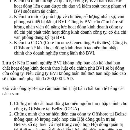
Kiểm tra định hướng và quản lý: công ty BVI đảm bảo các
hoạt động liên quan được chỉ đạo và kiểm soát trong phạm vi
BVI suốt năm tài chính.
Kiểm tra mức độ phù hợp về chi tiêu, số lượng nhân sự, văn
phòng và thiết bị đặt tại BVI. Công ty BVI cần đảm bảo: số
lượng nhân viên đủ năng lực hoạt động kinh doanh công ty,
đủ chi phí phát triển hoạt động kinh doanh công ty, có địa chỉ
văn phòng đăng ký tại BVI.
Kiểm tra CIGA (Core Income-Generating Activities): Công ty
Offshore kê khai hoạt động kinh doanh tạo nên thu nhập
chính cho doanh nghiệp trong lãnh thổ BVI.
Lưu ý:
Nếu Doanh nghiệp BVI không nộp báo cáo kê khai bản
chất hoạt động kinh doanh theo luật của chính phủ BVI sẽ bị đóng
cửa công ty. Nếu công ty BVI không tuân thủ thời hạn nộp báo cáo
sẽ nhận mức phạt tối đa 200,000 USD.
Đối với công ty Belize cần tuân thủ Luật bản chất kinh tế bằng các
cách sau:
Chứng minh các hoạt động tạo nên nguồn thu nhập chính cho
công ty Offshore tại Belize (CIGA).
Chứng minh cho sự hiện diện của công ty Offshore tại Belize
thông qua: số lượng cuộc họp của Hội đồng quản trị tại
Belize, số đại biểu có mặt trong cuộc họp Hội đồng quản trị
tại Belize, các quyết định chiến lược ghi nhận vào biên bản