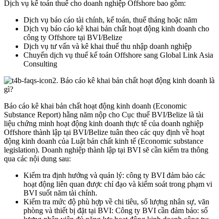
Dịch vụ kế toán thuế cho doanh nghiệp Offshore bao gồm:
Dịch vụ báo cáo tài chính, kế toán, thuế tháng hoặc năm
Dịch vụ báo cáo kê khai bản chất hoạt động kinh doanh cho
công ty Offshore tại BVI/Belize
Dịch vụ tư vấn và kê khai thuế thu nhập doanh nghiệp
Chuyển dịch vụ thuế kế toán Offshore sang Global Link Asia
Consulting
2. Báo cáo kê khai bản chất hoạt động kinh doanh là
gì?
Báo cáo kê khai bản chất hoạt động kinh doanh (Economic
Substance Report) hằng năm nộp cho Cục thuế BVI/Belize là tài
liệu chứng minh hoạt động kinh doanh thực tế của doanh nghiệp
Offshore thành lập tại BVI/Belize tuân theo các quy định về hoạt
động kinh doanh của Luật bản chất kinh tế (Economic substance
legislation). Doanh nghiệp thành lập tại BVI sẽ cần kiểm tra thông
qua các nội dung sau:
Kiểm tra định hướng và quản lý: công ty BVI đảm bảo các
hoạt động liên quan được chỉ đạo và kiểm soát trong phạm vi
BVI suốt năm tài chính.
Kiểm tra mức độ phù hợp về chi tiêu, số lượng nhân sự, văn
phòng và thiết bị đặt tại BVI: Công ty BVI cần đảm bảo: số