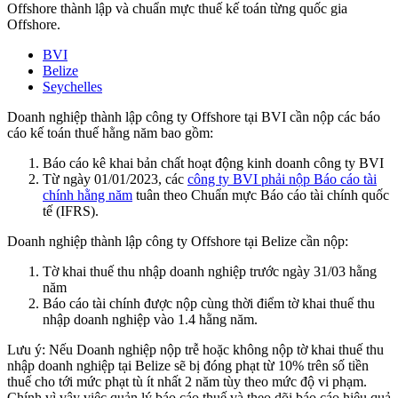
Offshore thành lập và chuẩn mực thuế kế toán từng quốc gia
Offshore.
BVI
Belize
Seychelles
Doanh nghiệp thành lập công ty Offshore tại BVI cần nộp các báo
cáo kế toán thuế hằng năm bao gồm:
Báo cáo kê khai bản chất hoạt động kinh doanh công ty BVI
Từ ngày 01/01/2023, các
công ty BVI phải nộp Báo cáo tài
chính hằng năm
tuân theo Chuẩn mực Báo cáo tài chính quốc
tế (IFRS).
Doanh nghiệp thành lập công ty Offshore tại Belize cần nộp:
Tờ khai thuế thu nhập doanh nghiệp trước ngày 31/03 hằng
năm
Báo cáo tài chính được nộp cùng thời điểm tờ khai thuế thu
nhập doanh nghiệp vào 1.4 hằng năm.
Lưu ý:
Nếu Doanh nghiệp nộp trễ hoặc không nộp tờ khai thuế thu
nhập doanh nghiệp tại Belize sẽ bị đóng phạt từ 10% trên số tiền
thuế cho tới mức phạt tù ít nhất 2 năm tùy theo mức độ vi phạm.
Chính vì vậy việc quản lý báo cáo thuế và theo dõi báo cáo hiệu quả