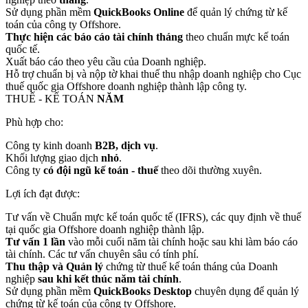
Sử dụng phần mềm
QuickBooks Online
để quản lý chứng từ kế
toán của công ty Offshore.
Thực hiện các báo cáo tài chính tháng
theo chuẩn mực kế toán
quốc tế.
Xuất báo cáo theo yêu cầu của Doanh nghiệp.
Hỗ trợ chuẩn bị và nộp tờ khai thuế thu nhập doanh nghiệp cho Cục
thuế quốc gia Offshore doanh nghiệp thành lập công ty.
THUẾ - KẾ TOÁN
NĂM
Phù hợp cho:
Công ty kinh doanh
B2B, dịch vụ
.
Khối lượng giao dịch
nhỏ
.
Công ty
có đội ngũ kế toán - thuế
theo dõi thường xuyên.
Lợi ích đạt được:
Tư vấn về Chuẩn mực kế toán quốc tế (IFRS), các quy định về thuế
tại quốc gia Offshore doanh nghiệp thành lập.
Tư vấn 1 lần
vào mỗi cuối năm tài chính hoặc sau khi làm báo cáo
tài chính. Các tư vấn chuyên sâu có tính phí.
Thu thập và Quản lý
chứng từ thuế kế toán tháng của Doanh
nghiệp
sau khi kết thúc năm tài chính
.
Sử dụng phần mềm
QuickBooks Desktop
chuyên dụng để quản lý
chứng từ kế toán của công ty Offshore.