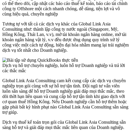
có thể theo dõi, cập nhật các báo cáo thuế kế toán, báo cáo tài chính
công ty Offshore một cách nhanh chóng, dễ dàng, tiện lợi và vô
cùng hiệu quả, chuyên nghiệp
Tương tự với tất cả các dịch vụ khác của Global Link Asia
Consulting như: thành lập công ty nước ngoài (Singapore, Mỹ,
Hồng Kông, Thái Lan, v.v), mở tài khoản ngân hàng online, mở tài
khoản ngân hàng vật lý, v.v đều được ứng dụng quy trình xử lý
công việc một cách tự động, hiện đại hóa nhằm mang lại trải nghiệm
dịch vụ tốt nhất cho Doanh nghiệp.
Dịch vụ hỗ trợ chuyên nghiệp, luôn hỗ trợ Doanh nghiệp và trả lời
các thắc mắc
Global Link Asia Consulting cam kết cung cấp các dịch vụ chuyên
nghiệp trọn gói cùng với sự hỗ trợ tận tình. Đội ngũ tư vấn viên
luôn sẵn sàng để hỗ trợ Doanh nghiệp giải đáp mọi thắc mắc, theo
dõi thời hạn liên quan và cung cấp hỗ trợ tận tình khi giao dịch với
cơ quan thuế Hồng Kông. Nếu Doanh nghiệp cần hỗ trợ thêm hoặc
gặp phải bất kỳ hình phạt nào Global Link Asia Consulting sẵn sàng
trợ giúp.
Dịch vụ thuế kế toán trọn gói của Global Link Asia Consulting sẵn
sàng hỗ trợ và giải đáp mọi thắc mắc liên quan của Doanh nghiệp.