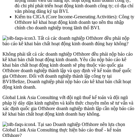
lượng nhân viên đủ năng lực hoạt động kinh doanh công ty;
đủ chi phí phát triển hoạt động kinh doanh công ty; có địa chỉ
văn phòng đăng ký tại BVI.
Kiểm tra CIGA (Core Income-Generating Activities): Công ty
Offshore kê khai hoạt động kinh doanh tạo nên thu nhập
chính cho doanh nghiệp trong lãnh thổ BVI.
3. Tất cả các doanh nghiệp Offshore đều phải nộp
báo cáo kê khai bản chất hoạt động kinh doanh đúng hay không?
Không phải tất cả các doanh nghiệp Offshore đều phải nộp báo cáo
kê khai bản chất hoạt động kinh doanh. Yêu cầu nộp báo cáo kê
khai bản chất hoạt động kinh doanh sẽ phụ thuộc vào quốc gia
Offshore doanh nghiệp thành lập và quy định về kế toán thuế quốc
gia Offshore. Đối với doanh nghiệp thành lập công ty tại
BVI/Belize, Doanh nghiệp phải nộp báo cáo kê khai bản chất hoạt
động kinh doanh.
Global Link Asia Consulting với đội ngũ thuế kế toán và đội ngũ
pháp lý dày dặn kinh nghiệm và kiến thức chuyên môn sẽ tư vấn và
xác định quốc gia Offshore doanh nghiệp thành lập cần nộp báo cáo
kê khai bản chất hoạt động kinh doanh hay không.
4. Tại sao Doanh nghiệp Offshore nên lựa chọn
Global Link Asia Consulting thực hiện báo cáo thuế - kế toán
Offshore?