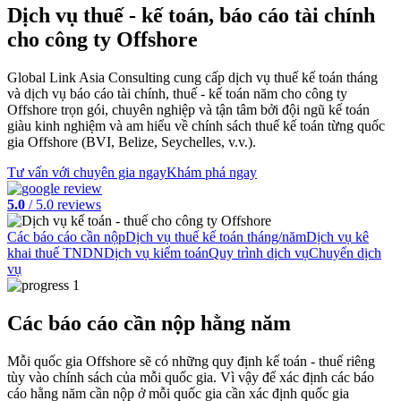
Dịch vụ
thuế - kế toán
,
báo cáo tài chính
cho công ty Offshore
Global Link Asia Consulting cung cấp dịch vụ thuế kế toán tháng
và dịch vụ báo cáo tài chính, thuế - kế toán năm cho công ty
Offshore trọn gói, chuyên nghiệp và tận tâm bởi đội ngũ kế toán
giàu kinh nghiệm và am hiểu về chính sách thuế kế toán từng quốc
gia Offshore (BVI, Belize, Seychelles, v.v.).
Tư vấn với chuyên gia ngay
Khám phá ngay
5.0
/ 5.0 reviews
Các báo cáo cần nộp
Dịch vụ thuế kế toán tháng/năm
Dịch vụ kê
khai thuế TNDN
Dịch vụ kiểm toán
Quy trình dịch vụ
Chuyển dịch
vụ
Các báo cáo cần nộp hằng năm
Mỗi quốc gia Offshore sẽ có những quy định kế toán - thuế riêng
tùy vào chính sách của mỗi quốc gia. Vì vậy để xác định các báo
cáo hằng năm cần nộp ở mỗi quốc gia cần xác định quốc gia