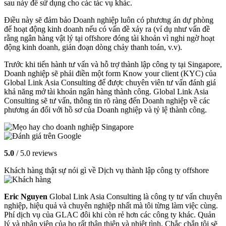
sau này để sử dụng cho các tác vụ khác.
Điều này sẽ đảm bảo Doanh nghiệp luôn có phương án dự phòng
để hoạt động kinh doanh nếu có vấn đề xảy ra (ví dụ như vấn đề
rằng ngân hàng vật lý tại offshore đóng tài khoản vì nghi ngờ hoạt
động kinh doanh, gián đoạn dòng chảy thanh toán, v.v).
Trước khi tiến hành tư vấn và hỗ trợ thành lập công ty tại Singapore,
Doanh nghiệp sẽ phải điền một form Know your client (KYC) của
Global Link Asia Consulting để được chuyên viên tư vấn đánh giá
khả năng mở tài khoản ngân hàng thành công. Global Link Asia
Consulting sẽ tư vấn, thông tin rõ ràng đến Doanh nghiệp về các
phương án đối với hồ sơ của Doanh nghiệp và tỷ lệ thành công.
5.0
/ 5.0 reviews
Khách hàng thật sự nói gì về Dịch vụ thành lập công ty offshore
Eric Nguyen
Global Link Asia Consulting là công ty tư vấn chuyên
nghiệp, hiệu quả và chuyên nghiệp nhất mà tôi từng làm việc cùng.
Phí dịch vụ của GLAC đôi khi còn rẻ hơn các công ty khác. Quản
lý và nhân viên của họ rất thân thiện và nhiệt tình. Chắc chắn tôi sẽ