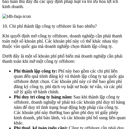
bảo tuân thủ đầy đủ các quy định pháp luật và tối ưu hóa lợi ích
kinh doanh.
10. Chi phí thành lập công ty offshore là bao nhiêu?
Khi quyết định mở công ty offshore, doanh nghiệp cần phải thanh
toán một số khoản phí. Các khoản phí này có thể khác nhau tùy
thuộc vào quốc gia mà doanh nghiệp chọn thành lập công ty.
Dưới đây là một số khoản phí phổ biến mà doanh nghiệp cần phải
thanh toán khi mở một công ty offshore:
Phí thành lập công ty:
Phí này bao gồm các chi phí liên
quan đến quá trình đăng ký và thành lập công ty tại quốc gia
offshore được chọn. Các khoản phí này có thể bao gồm phí
đăng ký công ty, phí dịch vụ luật sư hoặc tư vấn, và các phí
xử lý giấy tờ hành chính.
Phí duy trì công ty hàng năm:
Sau khi thành lập công ty
offshore, doanh nghiệp sẽ phải trả các khoản phí duy trì hàng
năm để duy trì tình trạng hoạt động hợp pháp của công ty.
Các khoản phí này thường bao gồm phí duy trì giấy phép
kinh doanh, phí bảo lãnh, và các khoản phí bổ sung liên quan
khác.
Phí thuế, kế toán (nếu cần):
Công ty offshore cần phải duy