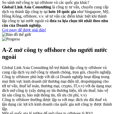
So sánh mở công ty tại offshore và
các quốc gia khác
?
Global Link Asia Consulting
là công ty tư vấn, chuyên cung cấp
dịch vụ thành lập công ty tại
hơn 10 quốc gia
như Singapore, Mỹ,
Hồng Kông, offshore, v.v. sẽ tư vấn các điểm khác biệt khi thành
lập công ty tại nước ngoài và
đưa ra lựa chọn tốt nhất theo nhu
cầu của Doanh nghiệp.
Gọi ngay để được giải đáp!
A-Z mở công ty offshore cho người nước
ngoài
Global Link Asia Consulting hỗ trợ thành lập công ty offshore và
cung cấp dịch vụ mở công ty nhanh chóng, trọn gói, chuyên nghiệp.
Công ty offshore phù hợp với tất cả Doanh nghiệp hoạt động trong
mọi lĩnh vực kinh doanh (từ thương mại điện tử, dropshipping cho
tới tư vấn, thuế kế toán, thương mại, crypto, IT,v.v) với đa dạng mục
đích mở công ty (xây dựng uy tín thương hiệu, tối ưu thuế, bảo vệ
tài sản công ty, bảo mật thông tin, tối ưu chi phí, v.v)
Công ty offshore thường được lập ra với mục đích ưu đãi thuế và
tận dụng các lợi ích kinh doanh của quốc gia nơi công ty được thành
lập.
Một số quốc gia lý tưởng để mở công ty offshore là BVI,