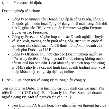
tại khu Freezone chỉ định.
Doanh nghiệp nên chọn:
Công ty Mainland nếu Doanh nghiệp là công ty lớn, công ty
đa quốc gia, muốn hoạt động dễ dàng thoải mái trong lãnh thổ
UAE, giữa các Tiểu vương quốc Emirates và giữa Emirate
Dubai và các Freezone.
Công ty Freezone sẽ phù hợp cho các Doanh nghiệp chuyên
về sản xuất, trading phân phối hàng hóa, dịch vụ ra quốc tế,
tận dụng các chính sách ưu đãi thuế, hỗ trợ kinh doanh của
chính phủ Dubai và UAE.
Công ty Offshore phù hợp cho các Doanh nghiệp muốn sở
hữu sự uy tín tên thương hiệu tại Dubai, nhưng không muốn
đầu tư quá lớn ban đầu. Loại hình này sẽ thích hợp cho công
ty SMEs nhỏ lẻ và các mô hình kinh doanh trading nhỏ, xuất
nhâp khẩu hoặc cung cấp dịch vụ online.
Bước 2: Lựa chọn tên và đăng ký thương hiệu công ty
Tên công ty tại Dubai phải tuân thủ các quy định của Cơ quan Phát
triển Kinh tế (DED) hoặc Ban Quản lý khu Free Zone nơi doanh
nghiệp đăng ký. Một số nguyên tắc cần lưu ý:
Tên không được trùng hoặc gây nhầm lẫn với thương hiệu đã