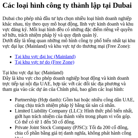
Các loại hình công ty thành lập tại Dubai
Dubai cho phép nhà đầu tư lựa chọn nhiều loại hình doanh nghiệp
khác nhau, tùy theo quy mô hoạt động, lĩnh vực kinh doanh và khu
vực đăng ký. Mỗi loại hình đều có những đặc điểm riêng về quyền
sở hữu, trách nhiệm pháp lý và quy định quản lý.
Dưới đây là tổng quan những mô hình công ty phổ biến nhất tại khu
vực đại lục (Mainland) và khu vực tự do thương mại (Free Zone):
Tại khu vực đại lục (Mainland)
Tại khu vực tự do (Free Zone)
Tại khu vực đại lục (Mainland)
Đây là khu vực cho phép doanh nghiệp hoạt động và kinh doanh
trực tiếp tại nội địa UAE, hợp tác với các đối tác địa phương và
tham gia vào các dự án của Chính phủ, bao gồm các loại hình:
Partnership (Hợp danh): Gồm hai hoặc nhiều công dân UAE,
cùng chịu trách nhiệm pháp lý bằng tài sản cá nhân.
Limited Liability Company (LLC): Hình thức phổ biến nhất,
giới hạn trách nhiệm của thành viên trong phạm vi vốn góp.
Có thể có từ 1 đến 50 cổ đông.
Private Joint Stock Company (PJSC): Tối đa 200 cổ đông,
chia cổ phần bằng giá trị danh nghĩa, không phát hành công