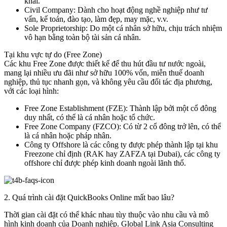
khai.
Civil Company: Dành cho hoạt động nghề nghiệp như tư
vấn, kế toán, đào tạo, làm đẹp, may mặc, v.v.
Sole Proprietorship: Do một cá nhân sở hữu, chịu trách nhiệm
vô hạn bằng toàn bộ tài sản cá nhân.
Tại khu vực tự do (Free Zone)
Các khu Free Zone được thiết kế để thu hút đầu tư nước ngoài,
mang lại nhiều ưu đãi như sở hữu 100% vốn, miễn thuế doanh
nghiệp, thủ tục nhanh gọn, và không yêu cầu đối tác địa phương,
với các loại hình:
Free Zone Establishment (FZE): Thành lập bởi một cổ đông
duy nhất, có thể là cá nhân hoặc tổ chức.
Free Zone Company (FZCO): Có từ 2 cổ đông trở lên, có thể
là cá nhân hoặc pháp nhân.
Công ty Offshore là các công ty được phép thành lập tại khu
Freezone chỉ định (RAK hay ZAFZA tại Dubai), các công ty
offshore chỉ được phép kinh doanh ngoài lãnh thổ.
2. Quá trình cài đặt QuickBooks Online mất bao lâu?
Thời gian cài đặt có thể khác nhau tùy thuộc vào nhu cầu và mô
hình kinh doanh của Doanh nghiệp. Global Link Asia Consulting