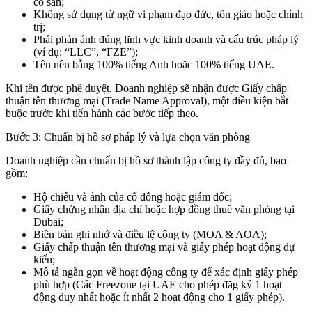
có sẵn;
Không sử dụng từ ngữ vi phạm đạo đức, tôn giáo hoặc chính
trị;
Phải phản ánh đúng lĩnh vực kinh doanh và cấu trúc pháp lý
(ví dụ: “LLC”, “FZE”);
Tên nên bằng 100% tiếng Anh hoặc 100% tiếng UAE.
Khi tên được phê duyệt, Doanh nghiệp sẽ nhận được Giấy chấp
thuận tên thương mại (Trade Name Approval), một điều kiện bắt
buộc trước khi tiến hành các bước tiếp theo.
Bước 3: Chuẩn bị hồ sơ pháp lý và lựa chọn văn phòng
Doanh nghiệp cần chuẩn bị hồ sơ thành lập công ty đầy đủ, bao
gồm:
Hộ chiếu và ảnh của cổ đông hoặc giám đốc;
Giấy chứng nhận địa chỉ hoặc hợp đồng thuê văn phòng tại
Dubai;
Biên bản ghi nhớ và điều lệ công ty (MOA & AOA);
Giấy chấp thuận tên thương mại và giấy phép hoạt động dự
kiến;
Mô tả ngắn gọn về hoạt động công ty để xác định giấy phép
phù hợp (Các Freezone tại UAE cho phép đăg ký 1 hoạt
động duy nhất hoặc ít nhất 2 hoạt động cho 1 giấy phép).