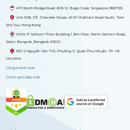
470 North Bridge Road, #05-12, Bugis Cube, Singapore (188735).
Unit 308, 3/F, Chevalier House, 45-51 Chatham Road South, Tsim
Sha Tsui, Hong Kong.
90/14-17 Sathorn Thani Building 1, 8th Floor, North Sathorn Road,
Silom, Bangrak, Bangkok 10500.
151/1-2 Nguyễn Văn Trỗi, Phường 11, Quận Phú Nhuận, TP. Hồ
Chí Minh.
Cổng thanh toán
Chính sách bảo mật