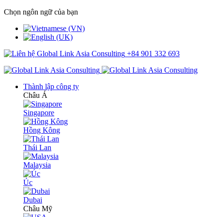
Chọn ngôn ngữ của bạn
+84 901 332 693
Thành lập công ty
Châu Á
Singapore
Hồng Kông
Thái Lan
Malaysia
Úc
Dubai
Châu Mỹ