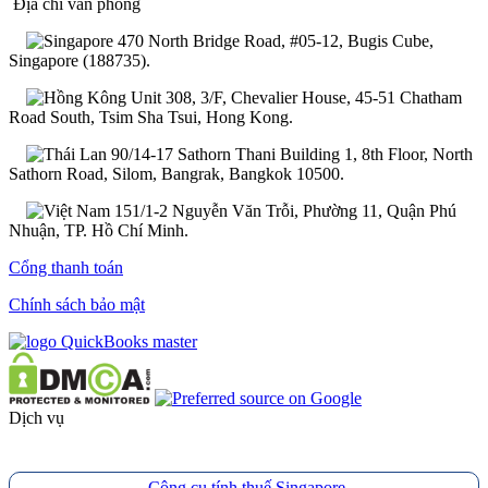
Địa chỉ văn phòng
470 North Bridge Road, #05-12, Bugis Cube,
Singapore (188735).
Unit 308, 3/F, Chevalier House, 45-51 Chatham
Road South, Tsim Sha Tsui, Hong Kong.
90/14-17 Sathorn Thani Building 1, 8th Floor, North
Sathorn Road, Silom, Bangrak, Bangkok 10500.
151/1-2 Nguyễn Văn Trỗi, Phường 11, Quận Phú
Nhuận, TP. Hồ Chí Minh.
Cổng thanh toán
Chính sách bảo mật
Dịch vụ
Công cụ tính thuế Singapore