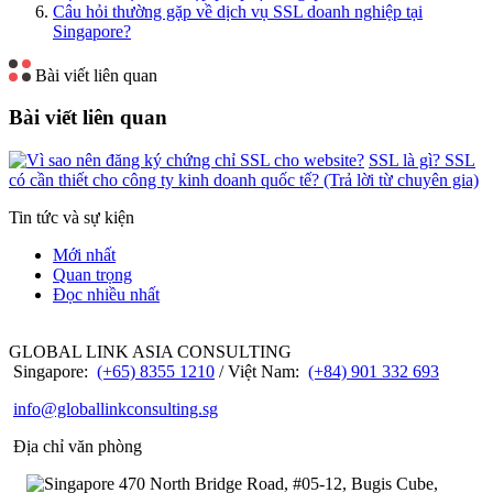
Câu hỏi thường gặp về dịch vụ SSL doanh nghiệp tại
Singapore?
Bài viết liên quan
Bài viết liên quan
SSL là gì? SSL
có cần thiết cho công ty kinh doanh quốc tế? (Trả lời từ chuyên gia)
Tin tức và sự kiện
Mới nhất
Quan trọng
Đọc nhiều nhất
GLOBAL LINK ASIA CONSULTING
Singapore:
(+65) 8355 1210
/ Việt Nam:
(+84) 901 332 693
info@globallinkconsulting.sg
Địa chỉ văn phòng
470 North Bridge Road, #05-12, Bugis Cube,