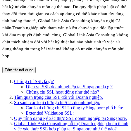
bất kỳ tư vấn chuyên môn cụ thể nào. Do quy định pháp luật có thể
thay đổi theo thời gian và cách áp dụng có thể khác nhau tùy từng
tình huống thực tế, Global Link Asia Consulting khuyến nghị Cá
nhân/Doanh nghiệp nên tham vấn ý kiến chuyên gia độc lập trước
khi đưa ra quyết định cuối cùng. Global Link Asia Consulting không
chịu trách nhiệm đối với bất kỳ thiệt hại nào phát sinh từ việc sử
dụng thông tin trong bài viết mà không có tư vấn chuyên môn phù
hợp.
Tóm tắt nội dung
Chứng chỉ SSL là gì?
Dịch vụ SSL doanh nghiệp tại Singapore là gì?
Chứng chỉ SSL hoạt động như thế nào?
Tầm quan trọng của SSL đối với Doanh nghiệp.
So sánh các loại chứng chỉ SLL doanh nghiệp.
Các loại chứng chỉ SLL công ty Singapore phổ biến:
Extended Validation SSL:
Quy trình đăng ký xác thực SSL doanh nghiệp tại Singapore.
Global Link Asia Consulting hỗ trợ Doanh nghiệp hoàn thành
việc xác thực SSL hợp pháp tại Singapore như thế nào?