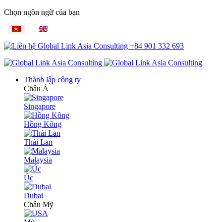
Chọn ngôn ngữ của bạn
+84 901 332 693
Thành lập công ty
Châu Á
Singapore
Hồng Kông
Thái Lan
Malaysia
Úc
Dubai
Châu Mỹ