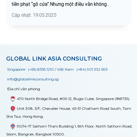
tiền phạt “gõ cửa”.
Nhưng một điều vẫn không
...
Cập nhật: 19.05.2025
GLOBAL LINK ASIA CONSULTING
Singapore:
(+65) 8355 1210
/ Việt Nam:
(+84) 901 332 693
info@globallinkconsulting.sg
Địa chỉ văn phòng
470 North Bridge Road, #05-12, Bugis Cube, Singapore (188735).
Unit 308, 3/F, Chevalier House, 45-51 Chatham Road South, Tsim
Sha Tsui, Hong Kong.
90/14-17 Sathorn Thani Building 1, 8th Floor, North Sathorn Road,
Silom, Bangrak, Bangkok 10500.