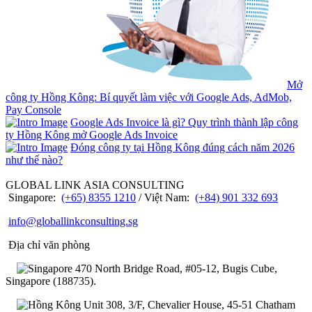
Mở
công ty Hồng Kông: Bí quyết làm việc với Google Ads, AdMob,
Pay Console
Google Ads Invoice là gì? Quy trình thành lập công
ty Hồng Kông mở Google Ads Invoice
Đóng công ty tại Hồng Kông đúng cách năm 2026
như thế nào?
GLOBAL LINK ASIA CONSULTING
Singapore:
(+65) 8355 1210
/ Việt Nam:
(+84) 901 332 693
info@globallinkconsulting.sg
Địa chỉ văn phòng
470 North Bridge Road, #05-12, Bugis Cube,
Singapore (188735).
Unit 308, 3/F, Chevalier House, 45-51 Chatham