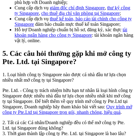
phù hợp với Doanh nghiệp;
Cung cấp dịch vụ
giám đốc chỉ định Singapore
,
thư ký công
ty Singapore
,
cho thuê địa chỉ văn phòng tại Singapore
;
Cung cấp dịch vụ
thuế kế toán, báo cáo tài chính cho công ty
Singapore
đảm bảo chuẩn mực thuế kế toán Singapore;
Hỗ trợ Doanh nghiệp chuẩn bị hồ sơ, đăng ký, xác thực
tài
khoản ngân hàng cho công ty Singapore
: tài khoản ngân hàng
vật lý, online.
5.
Các câu hỏi thường gặp khi mở công ty
Pte. Ltd. tại Singapore?
1. Loại hình công ty Singapore nào được cá nhà đầu tư lựa chọn
nhiều nhất mở công ty tại Singapore?
Pte. Ltd. - Công ty trách nhiệm hữu hạn tư nhân là loại hình công ty
Singapore được nhiều nhà đầu tư lựa chọn nhiều nhất khi mở công
ty tại Singapore. Để biết thêm về quy trình mở công ty Pte.Ltd tại
Singapore, Doanh nghiệp hãy tham khảo bài viết sau:
Quy trình mở
công ty Pte.Ltd tại Singapore trọn gói, nhanh chóng, hiệu quả
.
2. Tất cả các Cá nhân/Doanh nghiệp đều có thể mở công ty Pte.
Ltd. tại Singapore đúng không?
3. Thời gian thành lập công ty Pte. Ltd. tại Singapore là bao lâu?