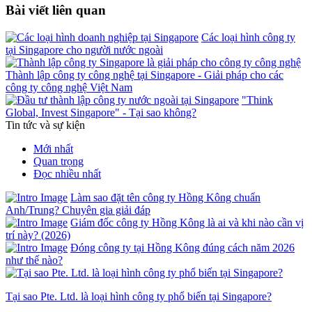
Bài viết liên quan
Các loại hình công ty
tại Singapore cho người nước ngoài
Thành lập công ty công nghệ tại Singapore - Giải pháp cho các
công ty công nghệ Việt Nam
"Think
Global, Invest Singapore" - Tại sao không?
Tin tức và sự kiện
Mới nhất
Quan trọng
Đọc nhiều nhất
Làm sao đặt tên công ty Hồng Kông chuẩn
Anh/Trung? Chuyên gia giải đáp
Giám đốc công ty Hồng Kông là ai và khi nào cần vị
trí này? (2026)
Đóng công ty tại Hồng Kông đúng cách năm 2026
như thế nào?
Tại sao Pte. Ltd. là loại hình công ty phổ biến tại Singapore?