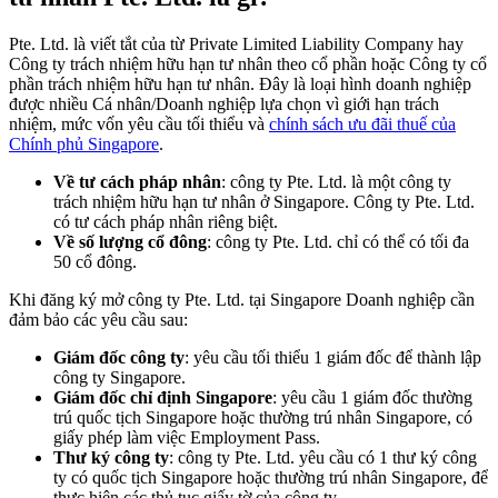
Pte. Ltd. là viết tắt của từ Private Limited Liability Company hay
Công ty trách nhiệm hữu hạn tư nhân theo cổ phần hoặc Công ty cổ
phần trách nhiệm hữu hạn tư nhân. Đây là loại hình doanh nghiệp
được nhiều Cá nhân/Doanh nghiệp lựa chọn vì giới hạn trách
nhiệm, mức vốn yêu cầu tối thiểu và
chính sách ưu đãi thuế của
Chính phủ Singapore
.
Về tư cách pháp nhân
: công ty Pte. Ltd. là một công ty
trách nhiệm hữu hạn tư nhân ở Singapore. Công ty Pte. Ltd.
có tư cách pháp nhân riêng biệt.
Về số lượng cổ đông
: công ty Pte. Ltd. chỉ có thể có tối đa
50 cổ đông.
Khi đăng ký mở công ty Pte. Ltd. tại Singapore Doanh nghiệp cần
đảm bảo các yêu cầu sau:
Giám đốc công ty
: yêu cầu tối thiểu 1 giám đốc để thành lập
công ty Singapore.
Giám đốc chỉ định Singapore
: yêu cầu 1 giám đốc thường
trú quốc tịch Singapore hoặc thường trú nhân Singapore, có
giấy phép làm việc Employment Pass.
Thư ký công ty
: công ty Pte. Ltd. yêu cầu có 1 thư ký công
ty có quốc tịch Singapore hoặc thường trú nhân Singapore, để
thực hiện các thủ tục giấy tờ của công ty.