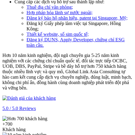
Cung cấp các dịch vụ hỗ trợ sau thành lập như:
Thuê địa chỉ văn phòng;
Hợp pháp hóa lãnh sự nước ngoài;
Đăng ký bảo hộ nhãn hiệu, patent tại Singapore, Mỹ;
Đăng ký Giấy phép làm việc tại Singapore, Hồng
Kông;
Thiết kế website, số sim quốc tế;
Đăng ký DUNS, Apply Developer, chứng chỉ ESG
toàn cầu.
Hơn 10 năm kinh nghiệm, đội ngũ chuyên gia 5-25 năm kinh
nghiệm với các chứng chỉ chuẩn quốc tế, đối tác trực tiếp OCBC,
UOB, DBS, PayPal, Stripe và bề dày hỗ trợ hơn 750 khách hàng
thuộc nhiều lĩnh vực và quy mô, Global Link Asia Consulting tự
hào cam kết cung cấp dịch vụ chuyên nghiệp, đúng luật, minh bạch,
không chi phí ẩn, đồng hành cùng doanh nghiệp phát triển đột phá
và vững bền.
5.0 / 5.0 Reviews
+700
Khách hàng