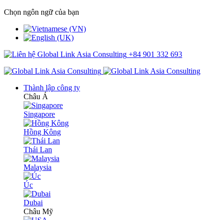
Chọn ngôn ngữ của bạn
+84 901 332 693
Thành lập công ty
Châu Á
Singapore
Hồng Kông
Thái Lan
Malaysia
Úc
Dubai
Châu Mỹ