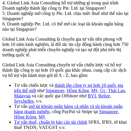
4. Global Link Asia Consulting hỗ trợ những gì trong quá trình
Doanh nghiệp thành lập công ty Pte. Ltd. tại Singapore?
5. Doanh nghiệp mở công ty Pte. Ltd. chịu mức thuế như thế nào tại
Singapore?
6. Doanh nghiệp Pte. Ltd. có thể mở các loại tài khoản ngân hàng
nào tại Singapore?
Global Link Asia Consulting
là chuyên gia tư vấn tiên phong với
hơn 10 năm kinh nghiệm, là đối tác tin cậy đồng hành cùng hơn 750
doanh nghiệp phát triển chuyên nghiệp và tạo sự đột phá trên thị
trường quốc tế.
Global Link Asia Consulting chuyên tư vấn chiến lược và hỗ trợ
thành lập công ty tại hơn 10 quốc gia khác nhau, cung cấp các dịch
vụ hỗ trợ vận hành trọn gói từ A - Z, bao gồm:
Tư vấn chiến lược và
thành lập công ty tại hơn 10 quốc gia
trên thế giới
như
Singapore
,
Hồng Kông
,
Mỹ
,
Úc
,
Thái Lan
,
Malaysia
và các quốc gia Offshore như
BVI
,
Belize
,
Seychelles
, v.v.
Tư vấn
mở tài khoản ngân hàng cá nhân và tài khoản ngân
hàng doanh nghiệp
, cổng PayPal và Stripe tại
Singapore
,
Hồng Kông
,
Mỹ
.
Tư vấn thuế, chuẩn bị báo cáo tài chính
SFRS, IFRS, tờ khai
thuế TNDN, VAT/GST v.v.