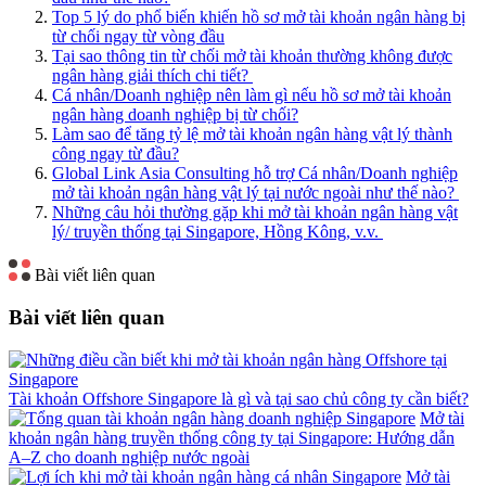
Top 5 lý do phổ biến khiến hồ sơ mở tài khoản ngân hàng bị
từ chối ngay từ vòng đầu
Tại sao thông tin từ chối mở tài khoản thường không được
ngân hàng giải thích chi tiết?
Cá nhân/Doanh nghiệp nên làm gì nếu hồ sơ mở tài khoản
ngân hàng doanh nghiệp bị từ chối?
Làm sao để tăng tỷ lệ mở tài khoản ngân hàng vật lý thành
công ngay từ đầu?
Global Link Asia Consulting hỗ trợ Cá nhân/Doanh nghiệp
mở tài khoản ngân hàng vật lý tại nước ngoài như thế nào?
Những câu hỏi thường gặp khi mở tài khoản ngân hàng vật
lý/ truyền thống tại Singapore, Hồng Kông, v.v.
Bài viết liên quan
Bài viết liên quan
Tài khoản Offshore Singapore là gì và tại sao chủ công ty cần biết?
Mở tài
khoản ngân hàng truyền thống công ty tại Singapore: Hướng dẫn
A–Z cho doanh nghiệp nước ngoài
Mở tài