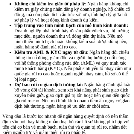
Không chỉ kiểm tra giấy tờ pháp lý
: Ngân hàng không chỉ
kiểm tra giấy chứng nhận đăng ký doanh nghiệp, hộ chiếu cổ
đông, mà còn phân tích cấu trúc sở hữu, tính hợp lý giữa hồ
sơ pháp lý và hoạt động kinh doanh dự kiến.
Tập trung vào tính minh bạch của mô hình kinh doanh:
Doanh nghiệp phải trình bày rõ sản phẩm/dịch vụ, thị trường
mục tiêu, nguồn doanh thu và dòng tiền dự kiến. Nếu mô
hình thiếu minh bạch hoặc không kiểm soát được dòng tiền,
ngân hàng sẽ đánh giá rủi ro cao.
Kiểm tra AML & KYC ngay từ đầu
: Ngân hàng đối chiếu
thông tin cổ đông, giám đốc và người thụ hưởng cuối cùng
với hệ thống phòng chống rửa tiền (AML) và quy trình xác
minh khách hàng (KYC). Nếu phát sinh yếu tố nhạy cảm như
quốc gia rủi ro cao hoặc ngành nghề nhạy cảm, hồ sơ có thể
bị loại ngay.
Dự báo rủi ro giao dịch tương lai:
Ngân hàng đánh giá toàn
bộ vòng đời tài khoản, xem xét khả năng phát sinh giao dịch
xuyên biên giới, giao dịch giá trị lớn hoặc liên quan đến quốc
gia rủi ro cao. Nếu mô hình kinh doanh tiềm ẩn nguy cơ giao
dịch bất thường, ngân hàng sẽ ưu tiên từ chối sớm.
Vòng đầu là bước lọc nhanh để ngân hàng quyết định có nên thẩm
định sâu hơn hay không nhằm loại bỏ các hồ sơ không phù hợp với
tiêu chí cơ bản về minh bạch, tuân thủ và quản trị rủi ro, nhằm tiết
kiệm nguồn lực và giảm thiểu rủi ro pháp lý.