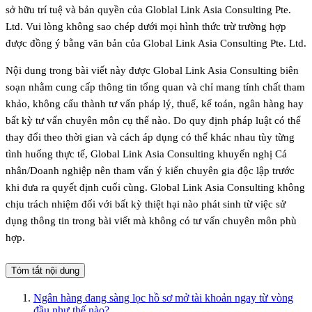
sở hữu trí tuệ và bản quyền của Globlal Link Asia Consulting Pte.
Ltd. Vui lòng không sao chép dưới mọi hình thức trừ trường hợp
được đồng ý bằng văn bản của Global Link Asia Consulting Pte. Ltd.
Nội dung trong bài viết này được Global Link Asia Consulting biên
soạn nhằm cung cấp thông tin tổng quan và chỉ mang tính chất tham
khảo, không cấu thành tư vấn pháp lý, thuế, kế toán, ngân hàng hay
bất kỳ tư vấn chuyên môn cụ thể nào. Do quy định pháp luật có thể
thay đổi theo thời gian và cách áp dụng có thể khác nhau tùy từng
tình huống thực tế, Global Link Asia Consulting khuyến nghị Cá
nhân/Doanh nghiệp nên tham vấn ý kiến chuyên gia độc lập trước
khi đưa ra quyết định cuối cùng. Global Link Asia Consulting không
chịu trách nhiệm đối với bất kỳ thiệt hại nào phát sinh từ việc sử
dụng thông tin trong bài viết mà không có tư vấn chuyên môn phù
hợp.
Tóm tắt nội dung
Ngân hàng đang sàng lọc hồ sơ mở tài khoản ngay từ vòng
đầu như thế nào?