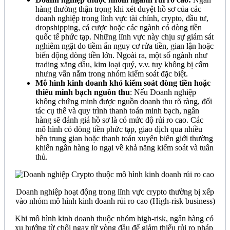
hàng thường thận trọng khi xét duyệt hồ sơ của các
doanh nghiệp trong lĩnh vực tài chính, crypto, đầu tư,
dropshipping, cá cược hoặc các ngành có dòng tiền
quốc tế phức tạp. Những lĩnh vực này chịu sự giám sát
nghiêm ngặt do tiềm ẩn nguy cơ rửa tiền, gian lận hoặc
biến động dòng tiền lớn. Ngoài ra, một số ngành như
trading xăng dầu, kim loại quý, v.v. tuy không bị cấm
nhưng vẫn nằm trong nhóm kiểm soát đặc biệt.
Mô hình kinh doanh khó kiểm soát dòng tiền hoặc
thiếu minh bạch nguồn thu
: Nếu Doanh nghiệp
không chứng minh được nguồn doanh thu rõ ràng, đối
tác cụ thể và quy trình thanh toán minh bạch, ngân
hàng sẽ đánh giá hồ sơ là có mức độ rủi ro cao. Các
mô hình có dòng tiền phức tạp, giao dịch qua nhiều
bên trung gian hoặc thanh toán xuyên biên giới thường
khiến ngân hàng lo ngại về khả năng kiểm soát và tuân
thủ.
Doanh nghiệp hoạt động trong lĩnh vực crypto thường bị xếp
vào nhóm mô hình kinh doanh rủi ro cao (High-risk business)
Khi mô hình kinh doanh thuộc nhóm high-risk, ngân hàng có
xu hướng từ chối ngay từ vòng đầu để giảm thiểu rủi ro pháp