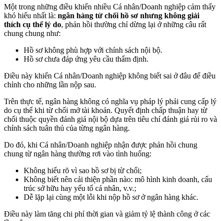
Một trong những điều khiến nhiều Cá nhân/Doanh nghiệp cảm thấy
khó hiểu nhất là:
ngân hàng từ chối hồ sơ nhưng không giải
thích cụ thể lý do
, phản hồi thường chỉ dừng lại ở những câu rất
chung chung như:
Hồ sơ không phù hợp với chính sách nội bộ.
Hồ sơ chưa đáp ứng yêu cầu thẩm định.
Điều này khiến Cá nhân/Doanh nghiệp không biết sai ở đâu để điều
chỉnh cho những lần nộp sau.
Trên thực tế, ngân hàng không có nghĩa vụ pháp lý phải cung cấp lý
do cụ thể khi từ chối mở tài khoản. Quyết định chấp thuận hay từ
chối thuộc quyền đánh giá nội bộ dựa trên tiêu chí đánh giá rủi ro và
chính sách tuân thủ của từng ngân hàng.
Do đó, khi Cá nhân/Doanh nghiệp nhận được phản hồi chung
chung từ ngân hàng thường rơi vào tình huống:
Không hiểu rõ vì sao hồ sơ bị từ chối;
Không biết nên cải thiện phần nào: mô hình kinh doanh, cấu
trúc sở hữu hay yếu tố cá nhân, v.v.;
Dễ lặp lại cùng một lỗi khi nộp hồ sơ ở ngân hàng khác.
Điều này làm tăng chi phí thời gian và giảm tỷ lệ thành công ở các