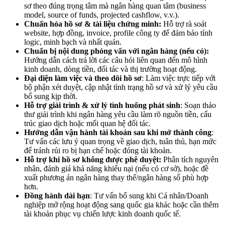
sơ theo đúng trọng tâm mà ngân hàng quan tâm (business
model, source of funds, projected cashflow, v.v.).
Chuẩn hóa hồ sơ & tài liệu chứng minh:
Hỗ trợ rà soát
website, hợp đồng, invoice, profile công ty để đảm bảo tính
logic, minh bạch và nhất quán.
Chuẩn bị nội dung phỏng vấn với ngân hàng (nếu có):
Hướng dẫn cách trả lời các câu hỏi liên quan đến mô hình
kinh doanh, dòng tiền, đối tác và thị trường hoạt động.
Đại diện làm việc và theo dõi hồ sơ
: Làm việc trực tiếp với
bộ phận xét duyệt, cập nhật tình trạng hồ sơ và xử lý yêu cầu
bổ sung kịp thời.
Hỗ trợ giải trình & xử lý tình huống phát sinh
: Soạn thảo
thư giải trình khi ngân hàng yêu cầu làm rõ nguồn tiền, cấu
trúc giao dịch hoặc mối quan hệ đối tác.
Hướng dẫn vận hành tài khoản sau khi mở thành công
:
Tư vấn các lưu ý quan trọng về giao dịch, tuân thủ, hạn mức
để tránh rủi ro bị hạn chế hoặc đóng tài khoản.
Hỗ trợ khi hồ sơ không được phê duyệt:
Phân tích nguyên
nhân, đánh giá khả năng khiếu nại (nếu có cơ sở), hoặc đề
xuất phương án ngân hàng thay thế/ngân hàng số phù hợp
hơn.
Đồng hành dài hạn
: Tư vấn bổ sung khi Cá nhân/Doanh
nghiệp mở rộng hoạt động sang quốc gia khác hoặc cần thêm
tài khoản phục vụ chiến lược kinh doanh quốc tế.