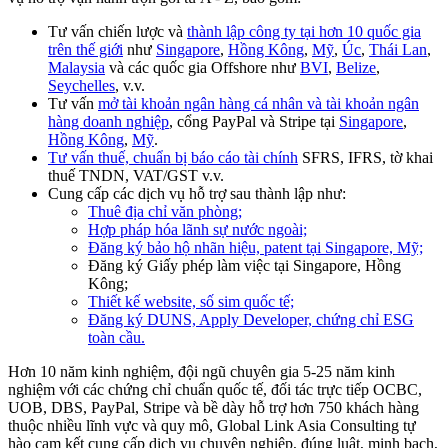
Tư vấn chiến lược và
thành lập công ty tại hơn 10 quốc gia
trên thế giới
như
Singapore
,
Hồng Kông
,
Mỹ
,
Úc
,
Thái Lan
,
Malaysia
và các quốc gia Offshore như
BVI
,
Belize
,
Seychelles
, v.v.
Tư vấn
mở tài khoản ngân hàng cá nhân và tài khoản ngân
hàng doanh nghiệp
, cổng PayPal và Stripe tại
Singapore
,
Hồng Kông
,
Mỹ
.
Tư vấn thuế, chuẩn bị báo cáo tài chính
SFRS, IFRS, tờ khai
thuế TNDN, VAT/GST v.v.
Cung cấp các dịch vụ hỗ trợ sau thành lập như:
Thuê địa chỉ văn phòng;
Hợp pháp hóa lãnh sự nước ngoài;
Đăng ký bảo hộ nhãn hiệu, patent tại Singapore, Mỹ;
Đăng ký Giấy phép làm việc tại Singapore, Hồng
Kông;
Thiết kế website, số sim quốc tế;
Đăng ký DUNS, Apply Developer, chứng chỉ ESG
toàn cầu.
Hơn 10 năm kinh nghiệm, đội ngũ chuyên gia 5-25 năm kinh
nghiệm với các chứng chỉ chuẩn quốc tế, đối tác trực tiếp OCBC,
UOB, DBS, PayPal, Stripe và bề dày hỗ trợ hơn 750 khách hàng
thuộc nhiều lĩnh vực và quy mô, Global Link Asia Consulting tự
hào cam kết cung cấp dịch vụ chuyên nghiệp, đúng luật, minh bạch,