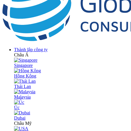
Thành lập công ty
Châu Á
Singapore
Hồng Kông
Thái Lan
Malaysia
Úc
Dubai
Châu Mỹ