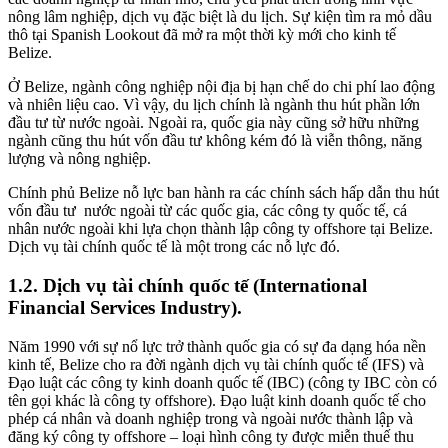
nông lâm nghiệp, dịch vụ đặc biệt là du lịch. Sự kiện tìm ra mỏ dầu
thô tại Spanish Lookout đã mở ra một thời kỳ mới cho kinh tế
Belize.
Ở Belize, ngành công nghiệp nội địa bị hạn chế do chi phí lao động
và nhiên liệu cao. Vì vậy, du lịch chính là ngành thu hút phần lớn
đầu tư từ nước ngoài. Ngoài ra, quốc gia này cũng sở hữu những
ngành cũng thu hút vốn đầu tư không kém đó là viễn thông, năng
lượng và nông nghiệp.
Chính phủ Belize nỗ lực ban hành ra các chính sách hấp dẫn thu hút
vốn đầu tư nước ngoài từ các quốc gia, các công ty quốc tế, cá
nhân nước ngoài khi lựa chọn thành lập công ty offshore tại Belize.
Dịch vụ tài chính quốc tế là một trong các nỗ lực đó.
1.2.
Dịch vụ tài chính quốc tế (International
Financial Services Industry).
Năm 1990 với sự nổ lực trở thành quốc gia có sự đa dạng hóa nền
kinh tế, Belize cho ra đời ngành dịch vụ tài chính quốc tế (IFS) và
Đạo luật các công ty kinh doanh quốc tế (IBC) (công ty IBC còn có
tên gọi khác là công ty offshore). Đạo luật kinh doanh quốc tế cho
phép cá nhân và doanh nghiệp trong và ngoài nước thành lập và
đăng ký công ty offshore – loại hình công ty được miễn thuế thu