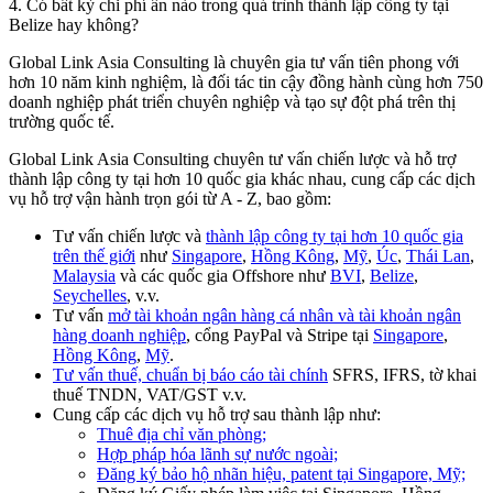
4. Có bất kỳ chi phí ẩn nào trong quá trình thành lập công ty tại
Belize hay không?
Global Link Asia Consulting
là chuyên gia tư vấn tiên phong với
hơn 10 năm kinh nghiệm, là đối tác tin cậy đồng hành cùng hơn 750
doanh nghiệp phát triển chuyên nghiệp và tạo sự đột phá trên thị
trường quốc tế.
Global Link Asia Consulting chuyên tư vấn chiến lược và hỗ trợ
thành lập công ty tại hơn 10 quốc gia khác nhau, cung cấp các dịch
vụ hỗ trợ vận hành trọn gói từ A - Z, bao gồm:
Tư vấn chiến lược và
thành lập công ty tại hơn 10 quốc gia
trên thế giới
như
Singapore
,
Hồng Kông
,
Mỹ
,
Úc
,
Thái Lan
,
Malaysia
và các quốc gia Offshore như
BVI
,
Belize
,
Seychelles
, v.v.
Tư vấn
mở tài khoản ngân hàng cá nhân và tài khoản ngân
hàng doanh nghiệp
, cổng PayPal và Stripe tại
Singapore
,
Hồng Kông
,
Mỹ
.
Tư vấn thuế, chuẩn bị báo cáo tài chính
SFRS, IFRS, tờ khai
thuế TNDN, VAT/GST v.v.
Cung cấp các dịch vụ hỗ trợ sau thành lập như:
Thuê địa chỉ văn phòng;
Hợp pháp hóa lãnh sự nước ngoài;
Đăng ký bảo hộ nhãn hiệu, patent tại Singapore, Mỹ;