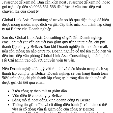
Javascript để xem nó. Bạn cần kích hoạt Javascript để xem nó.
hoặc
gọi trực tiếp đến số 0938 531 588 để được tư vấn trực tiếp với
chuyên gia của công ty.
Global Link Asia Consulting sẽ tư vấn sơ bộ qua điện thoại để hiểu
được mong muốn, mục đích và giải đáp thắc mắc khi thành lập công
ty tại Belize của Doanh nghiệp.
Sau đó, Global Link Asia Consulting sẽ gửi đến Doanh nghiệp
email chi tiết (tư vấn chi tiết bao gồm quy trình thực hiện, chi phí
thành lập công ty Belize). Sau khi Doanh nghiệp tham khảo email,
nếu còn thông tin nào chưa rõ, Doanh nghiệp có thể lên cuộc hẹn và
đến trực tiếp văn phòng Global Link Asia Consulting tại thành phố
Hồ Chí Minh trao đổi với chuyên viên tư vấn.
Nếu Doanh nghiệp đồng ý với chi phí và điều khoản trong dịch vụ
thành lập công ty tại Belize, Doanh nghiệp sẽ tiến hàng thanh toán
50% trên tổng chi phí thành lập công ty, hướng dẫn thanh toán sẽ
được gửi chi tiết qua email.
3 tên công ty theo thứ tự giảm dần
Vốn điều lệ cho công ty Belize
Bảng mô tả hoạt động kinh doanh công ty Belize
Thông tin giám đốc và cổ đông điều hành (1 cá nhân có thể
vừa là cổ đông vừa là giám đốc của công ty Belize)