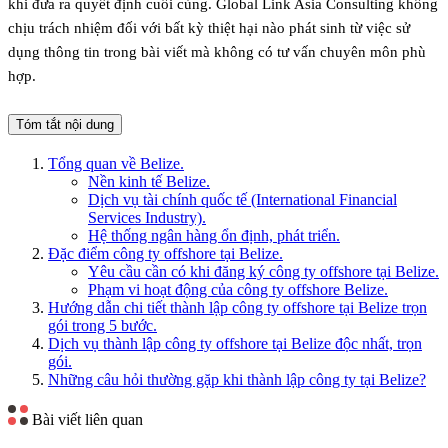
khi đưa ra quyết định cuối cùng. Global Link Asia Consulting không
chịu trách nhiệm đối với bất kỳ thiệt hại nào phát sinh từ việc sử
dụng thông tin trong bài viết mà không có tư vấn chuyên môn phù
hợp.
Tóm tắt nội dung
Tổng quan về Belize.
Nền kinh tế Belize.
Dịch vụ tài chính quốc tế (International Financial
Services Industry).
Hệ thống ngân hàng ổn định, phát triển.
Đặc điểm công ty offshore tại Belize.
Yêu cầu cần có khi đăng ký công ty offshore tại Belize.
Phạm vi hoạt động của công ty offshore Belize.
Hướng dẫn chi tiết thành lập công ty offshore tại Belize trọn
gói trong 5 bước.
Dịch vụ thành lập công ty offshore tại Belize độc nhất, trọn
gói.
Những câu hỏi thường gặp khi thành lập công ty tại Belize?
Bài viết liên quan