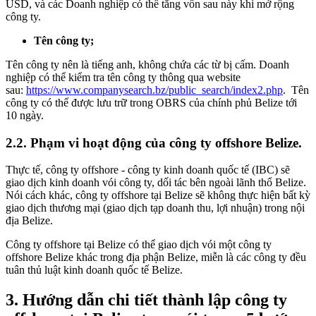
USD, và các Doanh nghiệp có thể tăng vốn sau này khi mở rộng
công ty.
Tên công ty;
Tên công ty nên là tiếng anh, không chứa các từ bị cấm. Doanh
nghiệp có thể kiểm tra tên công ty thông qua website
sau:
https://www.companysearch.bz/public_search/index2.php
. Tên
công ty có thể được lưu trữ trong OBRS của chính phủ Belize tới
10 ngày.
2.2.
Phạm vi hoạt động của công ty offshore Belize.
Thực tế, công ty offshore - công ty kinh doanh quốc tế (IBC) sẽ
giao dịch kinh doanh vói công ty, dối tác bên ngoài lãnh thổ Belize.
Nói cách khác, công ty offshore tại Belize sẽ không thực hiện bất kỳ
giao dịch thương mại (giao dịch tạp doanh thu, lợi nhuận) trong nội
địa Belize.
Công ty offshore tại Belize có thể giao dịch vói một công ty
offshore Belize khác trong địa phận Belize, miễn là các công ty đều
tuân thủ luật kinh doanh quốc tế Belize.
3.
Hướng dẫn chi tiết thành lập công ty