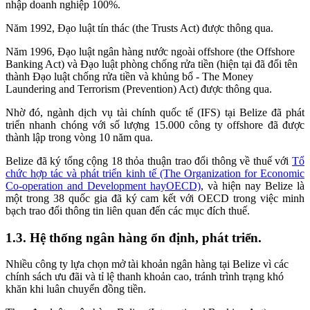
nhập doanh nghiệp 100%.
Năm 1992, Đạo luật tín thác (the Trusts Act) được thông qua.
Năm 1996, Đạo luật ngân hàng nước ngoài offshore (the Offshore
Banking Act) và Đạo luật phòng chống rửa tiền (hiện tại đã đổi tên
thành Đạo luật chống rửa tiền và khủng bổ - The Money
Laundering and Terrorism (Prevention) Act) được thông qua.
Nhờ đó, ngành dịch vụ tài chính quốc tế (IFS) tại Belize đã phát
triển nhanh chóng với số lượng 15.000 công ty offshore đã được
thành lập trong vòng 10 năm qua.
Belize đã ký tổng cộng 18 thỏa thuận trao đổi thông về thuế với
Tổ
chức hợp tác và phát triển kinh tế (The Organization for Economic
Co-operation and Development hayOECD)
, và hiện nay Belize là
một trong 38 quốc gia đã ký cam kết với OECD trong việc minh
bạch trao đổi thông tin liên quan đến các mục đích thuế.
1.3.
Hệ thống ngân hàng ổn định, phát triển.
Nhiều công ty lựa chọn mở tài khoản ngân hàng tại Belize vì các
chính sách ưu đãi và tỉ lệ thanh khoản cao, tránh trình trạng khó
khăn khi luân chuyển đồng tiền.