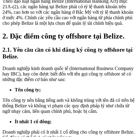
Theo đạo luật ngân hàng Belize (International Banking Act) mục
21A-(2), các ngân hàng tại Belize phải có tỷ lệ thanh khoản trên
24%, cao hơn so với các ngân hàng ở Bắc Mỹ với tỷ lệ thanh khoản
ở mức 4%. Chính các yêu cầu cao với ngân hàng từ phía chính phủ
cho phép Belize là một lựa chọn để quản lý tài chính hiệu quả.
2.
Đặc điểm công ty offshore tại Belize.
2.1.
Yêu cầu cần có khi đăng ký công ty offshore tại
Belize.
Doanh nghiệp kinh doanh quốc tế (International Business Company
hay IBC), hay còn được biết đến với tên gọi công ty offshore sẽ có
những đặc điểm cơ bản như sau:
Tên công ty;
Tên công ty nên bằng tiếng anh và không trùng với tên đã có trên hệ
thống Belize và không vi phạm các quy định pháp lý như chứa từ
ngữ nhạy cảm, liên quan chính phủ, hoặc bị cấm.
Ít nhất 1 cổ đông;
Doanh nghiệp phải có ít nhất 1 cổ đông cho công ty offshore Belize.