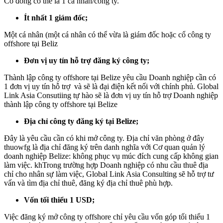
Cổ đông có thể là 1 cá nhân/công ty.
Ít nhất 1 giám đốc;
Một cá nhân (một cá nhân có thể vừa là giám đốc hoặc cổ công ty
offshore tại Beliz
Đơn vị uy tín hỗ trợ đăng ký công ty;
Thành lập công ty offshore tại Belize yêu cầu Doanh nghiệp cần có
1 đơn vị uy tín hỗ trợ và sẽ là đại điện kết nối với chính phủ. Global
Link Asia Consutiing tự hào sẽ là đơn vị uy tín hỗ trợ Doanh nghiệp
thành lập công ty offshore tại Belize
Địa chỉ công ty đăng ký tại Belize;
Đây là yêu cầu cần có khi mở công ty. Địa chỉ văn phòng ở đây
thuowfg là địa chỉ đăng ký trên danh nghĩa với Cơ quan quản lý
doanh nghiệp Belize: không phục vụ múc đích cung cấp không gian
làm việc. khTrong trường hợp Doanh nghiệp có nhu cầu thuê địa
chỉ cho nhân sự làm việc, Global Link Asia Consulting sẽ hỗ trợ tư
vấn và tìm địa chỉ thuê, đăng ký địa chỉ thuê phù hợp.
Vốn tối thiểu 1 USD;
Việc đăng ký mở công ty offshore chỉ yêu cầu vốn góp tối thiểu 1