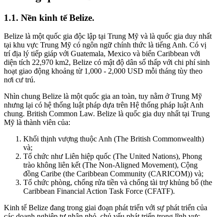
1.1.
Nền kinh tế Belize.
Belize là một quốc gia độc lập tại Trung Mỹ và là quốc gia duy nhất
tại khu vực Trung Mỹ có ngôn ngữ chính thức là tiếng Anh. Có vị
trí địa lý tiếp giáp với Guatemala, Mexico và biển Caribbean với
diện tích 22,970 km2, Belize có mật độ dân số thấp với chi phí sinh
hoạt giao động khoảng từ 1,000 - 2,000 USD mỗi tháng tùy theo
nơi cư trú.
Nhìn chung Belize là một quốc gia an toàn, tuy nằm ở Trung Mỹ
nhưng lại có hệ thống luật pháp dựa trên Hệ thống pháp luật Anh
chung. British Common Law. Belize là quốc gia duy nhất tại Trung
Mỹ là thành viên của:
Khối thịnh vượng thuộc Anh (The British Commonwealth)
và;
Tổ chức như Liên hiệp quốc (The United Nations), Phong
trào không liên kết (The Non-Aligned Movement), Cộng
đồng Caribe (the Caribbean Community (CARICOM)) và;
Tổ chức phòng, chống rửa tiền và chống tài trợ khủng bổ (the
Caribbean Financial Action Task Force (CFATF).
Kinh tế Belize đang trong giai đoạn phát triển với sự phát triển của
các doanh nghiệp tư nhân nhỏ, chủ yếu phát triển trong lĩnh vực