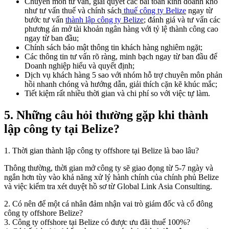
Chuyên môn tư vấn, giải quyết các bài toán kinh doanh khó
như tư vấn thuế và chính sách
thuế công ty Belize
ngay từ
bước tư vấn
thành lập công ty Belize
; đánh giá và tư vấn các
phương án mở tài khoản ngân hàng với tỷ lệ thành công cao
ngay từ ban đầu;
Chính sách bảo mật thông tin khách hàng nghiêm ngặt;
Các thông tin tư vấn rõ ràng, minh bạch ngay từ ban đầu để
Doanh nghiệp hiểu và quyết định;
Dịch vụ khách hàng 5 sao với nhóm hỗ trợ chuyên môn phản
hồi nhanh chóng và hướng dẫn, giải thích cặn kẽ khúc mắc;
Tiết kiệm rất nhiều thời gian và chi phí so với việc tự làm.
5.
Những câu hỏi thường gặp khi thành
lập công ty tại Belize?
1. Thời gian thành lập công ty offshore tại Belize là bao lâu?
Thông thường, thời gian mở công ty sẽ giao đọng từ 5-7 ngày và
ngắn hơn tùy vào khả năng xử lý hành chính của chính phủ Belize
và việc kiểm tra xét duyệt hồ sơ từ Global Link Asia Consulting.
2. Có nên để một cá nhân đảm nhận vai trò giám đốc và cổ đông
công ty offshore Belize?
3. Công ty offshore tại Belize có được ưu đãi thuế 100%?