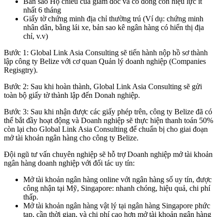
Bản sao Hộ chiếu của giám đốc và cổ đông còn hiệu lực ít
nhất 6 tháng
Giấy tờ chứng minh địa chỉ thường trú (Ví dụ: chứng minh
nhân dân, bằng lái xe, bản sao kê ngân hàng có hiển thị địa
chỉ, v.v)
Bước 1: Global Link Asia Consulting sẽ tiến hành nộp hồ sơ thành
lập công ty Belize với cơ quan Quản lý doanh nghiệp (Companies
Regisgtry).
Bước 2: Sau khi hoàn thành, Global Link Asia Consulting sẽ gửi
toàn bộ giấy tờ thành lập đến Donah nghiệp.
Bước 3: Sau khi nhận được các giấy phép trên, công ty Belize đã có
thể bắt đầy hoạt động và Doanh nghiệp sẽ thực hiện thanh toán 50%
còn lại cho Global Link Asia Consulting để chuẩn bị cho giai đoạn
mở tài khoản ngân hàng cho công ty Belize.
Đội ngũ tư vấn chuyên nghiệp sẽ hỗ trợ Doanh nghiệp mở tài khoản
ngân hàng doanh nghiệp với đối tác uy tín:
Mở tài khoản ngân hàng online với ngân hàng số uy tín, được
công nhận tại Mỹ, Singapore: nhanh chóng, hiệu quả, chi phí
thấp.
Mở tài khoản ngân hàng vật lý tại ngân hàng Singapore phức
tạp, cần thời gian, và chi phí cao hơn mở tài khoản ngân hàng