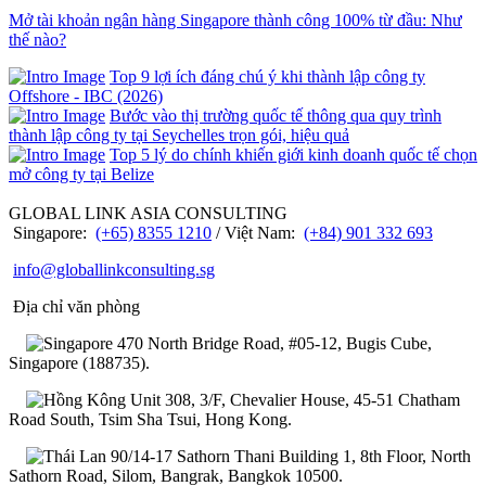
Mở tài khoản ngân hàng Singapore thành công 100% từ đầu: Như
thế nào?
Top 9 lợi ích đáng chú ý khi thành lập công ty
Offshore - IBC (2026)
Bước vào thị trường quốc tế thông qua quy trình
thành lập công ty tại Seychelles trọn gói, hiệu quả
Top 5 lý do chính khiến giới kinh doanh quốc tế chọn
mở công ty tại Belize
GLOBAL LINK ASIA CONSULTING
Singapore:
(+65) 8355 1210
/ Việt Nam:
(+84) 901 332 693
info@globallinkconsulting.sg
Địa chỉ văn phòng
470 North Bridge Road, #05-12, Bugis Cube,
Singapore (188735).
Unit 308, 3/F, Chevalier House, 45-51 Chatham
Road South, Tsim Sha Tsui, Hong Kong.
90/14-17 Sathorn Thani Building 1, 8th Floor, North
Sathorn Road, Silom, Bangrak, Bangkok 10500.