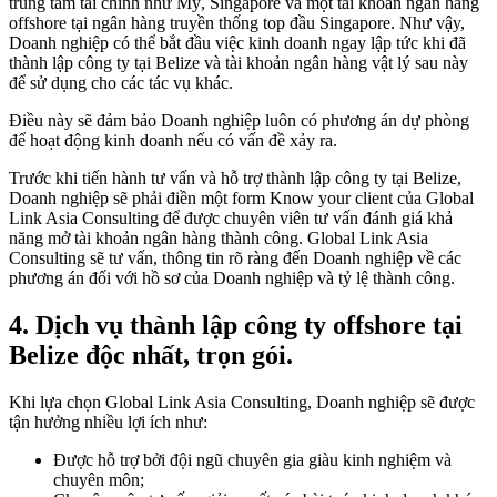
trung tâm tài chính như Mỹ, Singapore và một tài khoản ngân hàng
offshore tại ngân hàng truyền thống top đầu Singapore. Như vậy,
Doanh nghiệp có thể bắt đầu việc kinh doanh ngay lập tức khi đã
thành lập công ty tại Belize và tài khoản ngân hàng vật lý sau này
để sử dụng cho các tác vụ khác.
Điều này sẽ đảm bảo Doanh nghiệp luôn có phương án dự phòng
để hoạt động kinh doanh nếu có vấn đề xảy ra.
Trước khi tiến hành tư vấn và hỗ trợ thành lập công ty tại Belize,
Doanh nghiệp sẽ phải điền một form Know your client của Global
Link Asia Consulting để được chuyên viên tư vấn đánh giá khả
năng mở tài khoản ngân hàng thành công. Global Link Asia
Consulting sẽ tư vấn, thông tin rõ ràng đến Doanh nghiệp về các
phương án đối với hồ sơ của Doanh nghiệp và tỷ lệ thành công.
4.
Dịch vụ thành lập công ty offshore tại
Belize độc nhất, trọn gói.
Khi lựa chọn Global Link Asia Consulting, Doanh nghiệp sẽ được
tận hưởng nhiều lợi ích như:
Được hỗ trợ bởi đội ngũ chuyên gia giàu kinh nghiệm và
chuyên môn;