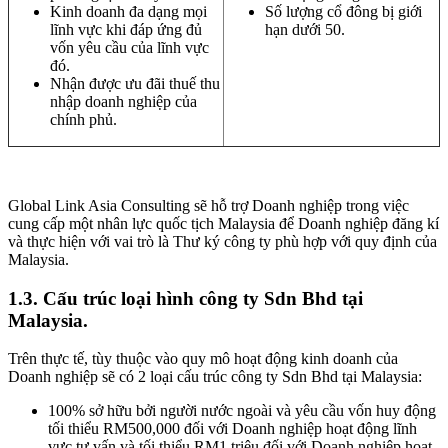
Kinh doanh đa dạng mọi
Số lượng cổ đông bị giới
lĩnh vực khi đáp ứng đủ
hạn dưới 50.
vốn yêu cầu của lĩnh vực
đó.
Nhận được ưu đãi thuế thu
nhập doanh nghiệp của
chính phủ.
Global Link Asia Consulting sẽ hỗ trợ Doanh nghiệp trong việc
cung cấp một nhân lực quốc tịch Malaysia để Doanh nghiệp đăng kí
và thực hiện với vai trò là Thư ký công ty phù hợp với quy định của
Malaysia.
1.3.
Cấu trúc loại hình công ty Sdn Bhd tại
Malaysia.
Trên thực tế, tùy thuộc vào quy mô hoạt động kinh doanh của
Doanh nghiệp sẽ có 2 loại cấu trúc công ty Sdn Bhd tại Malaysia:
100% sở hữu bởi người nước ngoài và yêu cầu vốn huy động
tối thiểu RM500,000 đối với Doanh nghiệp hoạt động lĩnh
vưc tư vấn và tối thiểu RM1 triệu đối với Doanh nghiệp hoạt