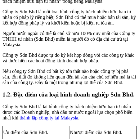
trách nhiệm hữu hạn tư nhân" trong tiếng Malaysia.
Công ty Sdn Bhd là một loại hình công ty trách nhiệm hữu hạn tư
nhân có pháp lý riêng biệt, Sdn Bhd có thể mua hoặc bán tài sản, ký
kết hợp đồng pháp lý và khởi kiện hoặc bị kiện ra tòa án.
Người nước ngoài có thể là chủ sở hữu 100% duy nhất của Công ty
TNHH tư nhân (Sdn Bhd) miễn là người đó có địa chỉ cư trú tại
Malaysia.
Công ty Sdn Bhd được tự do ký kết hợp đồng với các công ty khác
và thực hiện các hoạt động kinh doanh hợp pháp.
Nếu công ty Sdn Bhd có bất kỳ tổn thất nào hoặc công ty bị phá
sản, tổn thất đó không liên quan đến tài sản của chủ sở hữu mà là tài
sản của công ty. Đây là một trong những lợi thế của Sdn Bhd.
1.2.
Đặc điểm của loại hình doanh nghiệp Sdn Bhd.
Công ty Sdn Bhd là lại hình công ty trách nhiệm hữu hạn tư nhân
được các Doanh nghiệp, nhà đầu tư nước ngoài lựa chọn phổ biến
nhất khi
thành lập công ty tại Malaysia
.
Ưu điểm của Sdn Bhd.
Nhược điểm của Sdn Bhd.