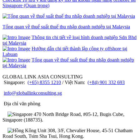
Singapore (Quan trọng)
Tổng quan về thuế suất thuế thu nhập doanh nghiệp tại Malaysia
Thông tin chi tiết về loại hình doanh nghiệp Sdn Bhd
tại Malaysia
Hướng dẫn chi tiết thành lập công ty offshore tại
Labuan
Tổng quan về thuế suất thuế thu nhập doanh nghiệp
tại Malaysia
GLOBAL LINK ASIA CONSULTING
Singapore:
(+65) 8355 1210
/ Việt Nam:
(+84) 901 332 693
info@globallinkconsulting.sg
Địa chỉ văn phòng
470 North Bridge Road, #05-12, Bugis Cube,
Singapore (188735).
Unit 308, 3/F, Chevalier House, 45-51 Chatham
Road South, Tsim Sha Tsui, Hong Kong.