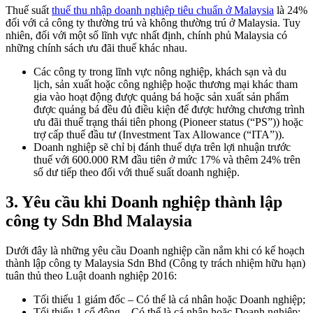
Thuế suất
thuế thu nhập doanh nghiệp tiêu chuẩn ở Malaysia
là 24%
đối với cả công ty thường trú và không thường trú ở Malaysia. Tuy
nhiên, đối với một số lĩnh vực nhất định, chính phủ Malaysia có
những chính sách ưu đãi thuế khác nhau.
Các công ty trong lĩnh vực nông nghiệp, khách sạn và du
lịch, sản xuất hoặc công nghiệp hoặc thương mại khác tham
gia vào hoạt động được quảng bá hoặc sản xuất sản phẩm
được quảng bá đều đủ điều kiện để được hưởng chương trình
ưu đãi thuế trạng thái tiên phong (Pioneer status (“PS”)) hoặc
trợ cấp thuế đầu tư (Investment Tax Allowance (“ITA”)).
Doanh nghiệp sẽ chỉ bị đánh thuế dựa trên lợi nhuận trước
thuế với 600.000 RM đầu tiên ở mức 17% và thêm 24% trên
số dư tiếp theo đối với thuế suất doanh nghiệp.
3.
Yêu cầu khi Doanh nghiệp thành lập
công ty Sdn Bhd Malaysia
Dưới đây là những yêu cầu Doanh nghiệp cần nắm khi có kế hoạch
thành lập công ty Malaysia Sdn Bhd (Công ty trách nhiệm hữu hạn)
tuân thủ theo Luật doanh nghiệp 2016:
Tối thiểu 1 giám đốc – Có thể là cá nhân hoặc Doanh nghiệp;
Tối thiểu 1 cổ đông – Có thể là cá nhân hoặc Doanh nghiệp;