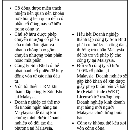
Cổ đông được miễn trách
nhiệm liên quan đến khoản
nợ không liên quan đến cổ
phần cổ đông này sở hữu
trong công ty.
Chủ sở hữu được phép
Hầu hết Doanh nghiệp
chuyển nhượng cổ phần
thành lập công ty Sdn Bhd
của mình đơn giản và
phải có thư ký là công dân,
nhanh chóng bao gồm
thường trú nhân Malaysia
chuyển nhượng toàn phần
để hỗ trợ về pháp lý cho
hoặc một phần.
công ty tại Malaysia.
Công ty Sdn Bhd có thể
Đối với công ty sở hữu
phát hành cổ phiếu để huy
100% cổ phần tại
động vốn từ các nhà đầu
Malaysia, Doanh nghiệp sẽ
tư.
gặp khó khăn để xin được
Vốn tối thiểu 1 RM khi
giấy phép buôn bán và bán
thành lập công ty Sdn Bhd
lẻ (Retail Trade (WRT)
tại Malaysia.
License) trừ trường hợp
Doanh nghiệp có thể mở
Doanh nghiệp kinh doanh
tài khoản ngân hàng tại
mặt hàng mới người
Maylaysia dễ dàng khi
Malaysia chưa từng buôn
chứng minh được Doanh
bán.
nghiệp có đối tác địa
Công ty không thể kêu gọi
phương tại Malaysia.
vốn cộng đồng