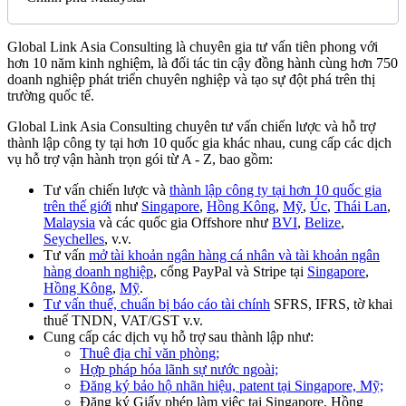
Global Link Asia Consulting
là chuyên gia tư vấn tiên phong với
hơn 10 năm kinh nghiệm, là đối tác tin cậy đồng hành cùng hơn 750
doanh nghiệp phát triển chuyên nghiệp và tạo sự đột phá trên thị
trường quốc tế.
Global Link Asia Consulting chuyên tư vấn chiến lược và hỗ trợ
thành lập công ty tại hơn 10 quốc gia khác nhau, cung cấp các dịch
vụ hỗ trợ vận hành trọn gói từ A - Z, bao gồm:
Tư vấn chiến lược và
thành lập công ty tại hơn 10 quốc gia
trên thế giới
như
Singapore
,
Hồng Kông
,
Mỹ
,
Úc
,
Thái Lan
,
Malaysia
và các quốc gia Offshore như
BVI
,
Belize
,
Seychelles
, v.v.
Tư vấn
mở tài khoản ngân hàng cá nhân và tài khoản ngân
hàng doanh nghiệp
, cổng PayPal và Stripe tại
Singapore
,
Hồng Kông
,
Mỹ
.
Tư vấn thuế, chuẩn bị báo cáo tài chính
SFRS, IFRS, tờ khai
thuế TNDN, VAT/GST v.v.
Cung cấp các dịch vụ hỗ trợ sau thành lập như:
Thuê địa chỉ văn phòng;
Hợp pháp hóa lãnh sự nước ngoài;
Đăng ký bảo hộ nhãn hiệu, patent tại Singapore, Mỹ;
Đăng ký Giấy phép làm việc tại Singapore, Hồng