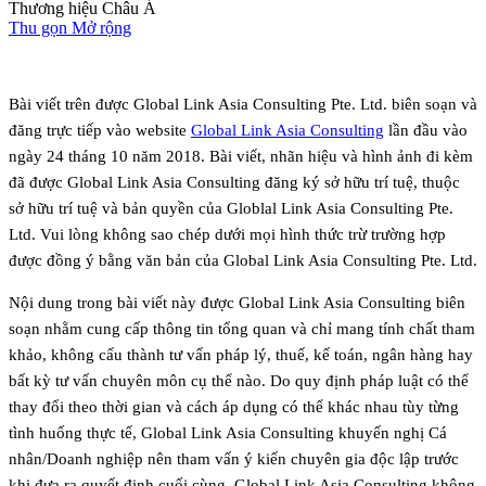
Thương hiệu Châu Á
Thu gọn
Mở rộng
Bài viết trên được Global Link Asia Consulting Pte. Ltd. biên soạn và
đăng trực tiếp vào website
Global Link Asia Consulting
lần đầu vào
ngày 24 tháng 10 năm 2018. Bài viết, nhãn hiệu và hình ảnh đi kèm
đã được Global Link Asia Consulting đăng ký sở hữu trí tuệ, thuộc
sở hữu trí tuệ và bản quyền của Globlal Link Asia Consulting Pte.
Ltd. Vui lòng không sao chép dưới mọi hình thức trừ trường hợp
được đồng ý bằng văn bản của Global Link Asia Consulting Pte. Ltd.
Nội dung trong bài viết này được Global Link Asia Consulting biên
soạn nhằm cung cấp thông tin tổng quan và chỉ mang tính chất tham
khảo, không cấu thành tư vấn pháp lý, thuế, kế toán, ngân hàng hay
bất kỳ tư vấn chuyên môn cụ thể nào. Do quy định pháp luật có thể
thay đổi theo thời gian và cách áp dụng có thể khác nhau tùy từng
tình huống thực tế, Global Link Asia Consulting khuyến nghị Cá
nhân/Doanh nghiệp nên tham vấn ý kiến chuyên gia độc lập trước
khi đưa ra quyết định cuối cùng. Global Link Asia Consulting không