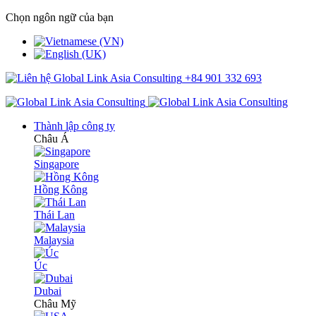
Chọn ngôn ngữ của bạn
+84 901 332 693
Thành lập công ty
Châu Á
Singapore
Hồng Kông
Thái Lan
Malaysia
Úc
Dubai
Châu Mỹ