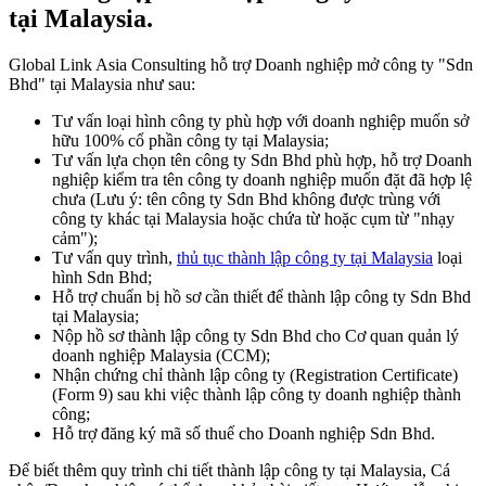
tại Malaysia.
Global Link Asia Consulting hỗ trợ Doanh nghiệp mở công ty "Sdn
Bhd" tại Malaysia như sau:
Tư vấn loại hình công ty phù hợp với doanh nghiệp muốn sở
hữu 100% cổ phần công ty tại Malaysia;
Tư vấn lựa chọn tên công ty Sdn Bhd phù hợp, hỗ trợ Doanh
nghiệp kiểm tra tên công ty doanh nghiệp muốn đặt đã hợp lệ
chưa (Lưu ý: tên công ty Sdn Bhd không được trùng với
công ty khác tại Malaysia hoặc chứa từ hoặc cụm từ "nhạy
cảm");
Tư vấn quy trình,
thủ tục thành lập công ty tại Malaysia
loại
hình Sdn Bhd;
Hỗ trợ chuẩn bị hồ sơ cần thiết để thành lập công ty Sdn Bhd
tại Malaysia;
Nộp hồ sơ thành lập công ty Sdn Bhd cho Cơ quan quản lý
doanh nghiệp Malaysia (CCM);
Nhận chứng chỉ thành lập công ty (Registration Certificate)
(Form 9) sau khi việc thành lập công ty doanh nghiệp thành
công;
Hỗ trợ đăng ký mã số thuế cho Doanh nghiệp Sdn Bhd.
Để biết thêm quy trình chi tiết thành lập công ty tại Malaysia, Cá