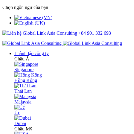
Chọn ngôn ngữ của bạn
+84 901 332 693
Thành lập công ty
Châu Á
Singapore
Hồng Kông
Thái Lan
Malaysia
Úc
Dubai
Châu Mỹ