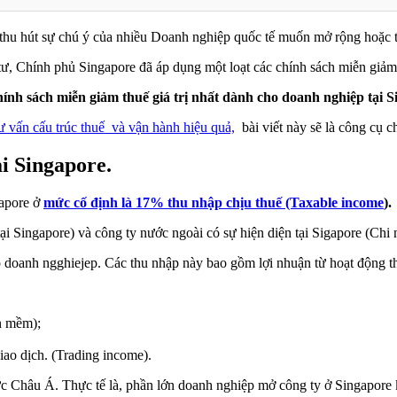
đã thu hút sự chú ý của nhiều Doanh nghiệp quốc tế muốn mở rộng hoặc t
tư, Chính phủ Singapore đã áp dụng một loạt các chính sách miễn giảm
hính sách miễn giảm thuế giá trị nhất dành cho doanh nghiệp tại 
ư vấn cấu trúc thuế và vận hành hiệu quả,
bài viết này sẽ là công cụ c
i Singapore.
gapore ở
mức cố định là 17% thu nhập chịu thuế (Taxable income
).
i Singapore) và công ty nước ngoài có sự hiện diện tại Sigapore (Chi 
hập doanh ngghiejep. Các thu nhập này bao gồm lợi nhuận từ hoạt động
n mềm);
giao dịch. (Trading income).
c Châu Á. Thực tế là, phần lớn doanh nghiệp mở công ty ở Singapor