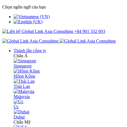
Chọn ngôn ngữ của bạn
+84 901 332 693
Thành lập công ty
Châu Á
Singapore
Hồng Kông
Thái Lan
Malaysia
Úc
Dubai
Châu Mỹ