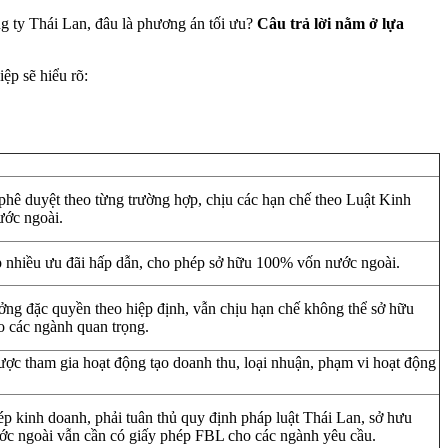
 ty Thái Lan, đâu là phương án tối ưu?
Câu trả lời nằm ở lựa
ệp sẽ hiểu rõ:
phê duyệt theo từng trường hợp, chịu các hạn chế theo Luật Kinh
ớc ngoài.
 nhiều ưu đãi hấp dẫn, cho phép sở hữu 100% vốn nước ngoài.
ng đặc quyền theo hiệp định, vẫn chịu hạn chế không thể sở hữu
 các ngành quan trọng.
ợc tham gia hoạt động tạo doanh thu, loại nhuận, phạm vi hoạt động
p kinh doanh, phải tuân thủ quy định pháp luật Thái Lan, sở hưu
c ngoài vẫn cần có giấy phép FBL cho các ngành yêu cầu.