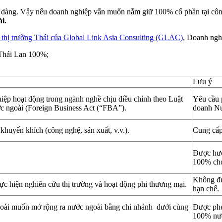
dễ dàng. Vậy nếu doanh nghiệp vẫn muốn nắm giữ 100% cổ phần tại công
i.
ợ thị trường Thái của Global Link Asia Consulting (GLAC)
, Doanh nghi
 Thái Lan 100%;
Lưu ý
iệp hoạt động trong ngành nghề chịu điều chỉnh theo Luật
Yêu cầu 
 ngoài (Foreign Business Act (“FBA”).
doanh Nư
huyến khích (công nghệ, sản xuất, v.v.).
Cung cấp
Được hưở
100% cho
Không đư
c hiện nghiên cứu thị trường và hoạt động phi thương mại.
hạn chế.
oài muốn mở rộng ra nước ngoài bằng chi nhánh dưới cùng
Được phé
100% nướ