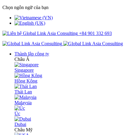
Chọn ngôn ngữ của bạn
+84 901 332 693
Thành lập công ty
Châu Á
Singapore
Hồng Kông
Thái Lan
Malaysia
Úc
Dubai
Châu Mỹ