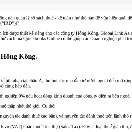
g nên quản lý sổ sách thuế - kế toán như thế nào để vừa hiệu quả, ti
 (“IRD”))?
i ích được thiết kế riêng cho các công ty Hồng Kông. Global Link Asia
 cách mà Quickbooks Online có thể giúp các Doanh nghiệp phát triển
i Hồng Kông.
ế hội nhập tại châu Á, thu hút các nhà đầu tư nước ngoài đến mở rộng
vô cùng hấp dẫn.
nh nghiệp 0% nếu hoạt động kinh doanh của công ty diễn ra bên ngoà
ế thấp nhất thế giới. Cụ thể:
guyên tắc đánh thuế cào bằng và nguyên tắc đánh thuế trên lãnh thổ (t
vụ (VAT) hoặc thuế Tiêu thụ (Sales Tax). Đây là loại thuế gián thu, 