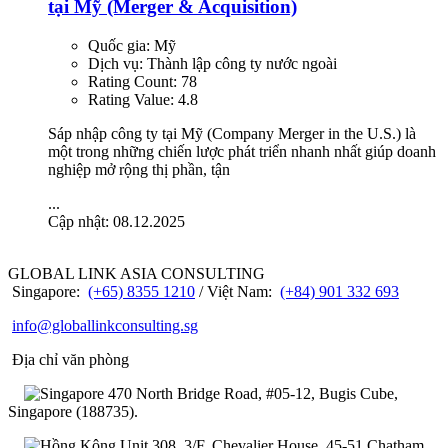
tại Mỹ (Merger & Acquisition)
Quốc gia:
Mỹ
Dịch vụ:
Thành lập công ty nước ngoài
Rating Count:
78
Rating Value:
4.8
Sáp nhập công ty tại Mỹ (Company Merger in the U.S.) là
một trong những chiến lược phát triển nhanh nhất giúp doanh
nghiệp mở rộng thị phần, tận
...
Cập nhật: 08.12.2025
GLOBAL LINK ASIA CONSULTING
Singapore:
(+65) 8355 1210
/ Việt Nam:
(+84) 901 332 693
info@globallinkconsulting.sg
Địa chỉ văn phòng
470 North Bridge Road, #05-12, Bugis Cube,
Singapore (188735).
Unit 308, 3/F, Chevalier House, 45-51 Chatham