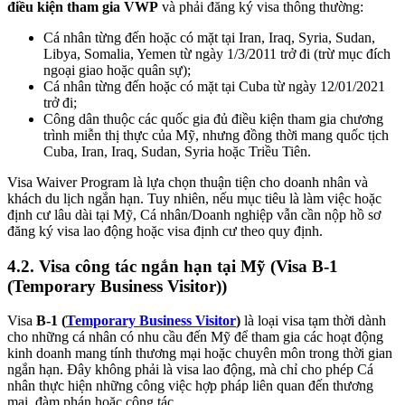
điều kiện tham gia VWP
và phải đăng ký visa thông thường:
Cá nhân từng đến hoặc có mặt tại Iran, Iraq, Syria, Sudan,
Libya, Somalia, Yemen từ ngày 1/3/2011 trở đi (trừ mục đích
ngoại giao hoặc quân sự);
Cá nhân từng đến hoặc có mặt tại Cuba từ ngày 12/01/2021
trở đi;
Công dân thuộc các quốc gia đủ điều kiện tham gia chương
trình miễn thị thực của Mỹ, nhưng đồng thời mang quốc tịch
Cuba, Iran, Iraq, Sudan, Syria hoặc Triều Tiên.
Visa Waiver Program là lựa chọn thuận tiện cho doanh nhân và
khách du lịch ngắn hạn. Tuy nhiên, nếu mục tiêu là làm việc hoặc
định cư lâu dài tại Mỹ, Cá nhân/Doanh nghiệp vẫn cần nộp hồ sơ
đăng ký visa lao động hoặc visa định cư theo quy định.
4.2.
Visa công tác ngắn hạn tại Mỹ (Visa B-1
(Temporary Business Visitor))
Visa
B-1 (
Temporary Business Visitor
)
là loại visa tạm thời dành
cho những cá nhân có nhu cầu đến Mỹ để tham gia các hoạt động
kinh doanh mang tính thương mại hoặc chuyên môn trong thời gian
ngắn hạn. Đây không phải là visa lao động, mà chỉ cho phép Cá
nhân thực hiện những công việc hợp pháp liên quan đến thương
mại, đàm phán hoặc công tác.