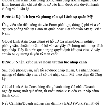
Global Link Asia Consulting đồng hành cùng doanh nghiệp bảo
lãnh, hướng dẫn chi tiết để hồ sơ bảo lãnh được phê duyệt nhanh
chóng và thuận lợi.
Bước 4: Đặt lịch hẹn và phỏng vấn tại Lãnh sự quán Mỹ
Ứng viên cần điền tông tin vào Form phù hợp, đóng lệ phí visa và
đặt lịch phỏng vấn tại Lãnh sự quán hoặc Đại sứ quán Mỹ tại Việt
Nam.
Global Link Asia Consulting sẽ hỗ trợ Cá nhân/Doanh nghiệp
phỏng vấn, chuẩn bị câu trả lời và các giấy tờ chứng minh mục đích
hợp pháp. Đây là bước quan trọng quyết định kết quả visa, vì vậy
chuẩn bị kỹ lưỡng là yếu tố then chốt.
Bước 5: Nhận kết quả và hoàn tất thủ tục nhập cảnh
Sau buổi phỏng vấn, nếu hồ sơ được chấp thuận, Cá nhân/Doanh
nghiệp sẽ được cấp visa và có thể nhập cảnh Mỹ theo diện đã đăng
ký.
Global Link Asia Consulting đồng hành cùng Cá nhân/Doanh
nghiệp trong suốt quá trình, từ khâu nhận visa đến khi nhập cảnh
thành công.
Nếu Cá nhân/Doanh nghiệp cần đăng ký EAD (Work Permit) để