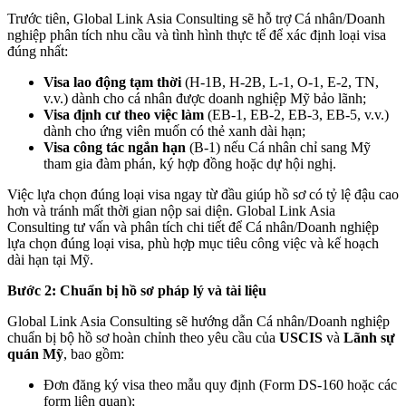
Trước tiên, Global Link Asia Consulting sẽ hỗ trợ Cá nhân/Doanh
nghiệp phân tích nhu cầu và tình hình thực tế để xác định loại visa
đúng nhất:
Visa lao động tạm thời
(H-1B, H-2B, L-1, O-1, E-2, TN,
v.v.) dành cho cá nhân được doanh nghiệp Mỹ bảo lãnh;
Visa định cư theo việc làm
(EB-1, EB-2, EB-3, EB-5, v.v.)
dành cho ứng viên muốn có thẻ xanh dài hạn;
Visa công tác ngắn hạn
(B-1) nếu Cá nhân chỉ sang Mỹ
tham gia đàm phán, ký hợp đồng hoặc dự hội nghị.
Việc lựa chọn đúng loại visa ngay từ đầu giúp hồ sơ có tỷ lệ đậu cao
hơn và tránh mất thời gian nộp sai diện. Global Link Asia
Consulting tư vấn và phân tích chi tiết để Cá nhân/Doanh nghiệp
lựa chọn đúng loại visa, phù hợp mục tiêu công việc và kế hoạch
dài hạn tại Mỹ.
Bước 2: Chuẩn bị hồ sơ pháp lý và tài liệu
Global Link Asia Consulting sẽ hướng dẫn Cá nhân/Doanh nghiệp
chuẩn bị bộ hồ sơ hoàn chỉnh theo yêu cầu của
USCIS
và
Lãnh sự
quán Mỹ
, bao gồm:
Đơn đăng ký visa theo mẫu quy định (Form DS-160 hoặc các
form liên quan);