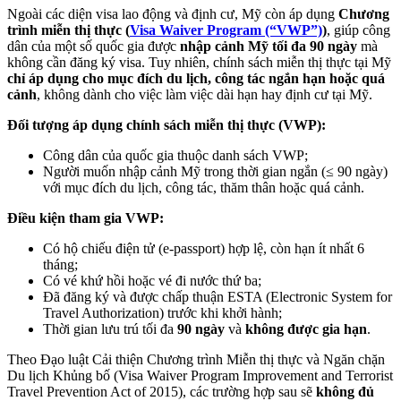
Ngoài các diện visa lao động và định cư, Mỹ còn áp dụng
Chương
trình miễn thị thực (
Visa Waiver Program (“VWP”)
)
, giúp công
dân của một số quốc gia được
nhập cảnh Mỹ tối đa 90 ngày
mà
không cần đăng ký visa. Tuy nhiên, chính sách miễn thị thực tại Mỹ
chỉ áp dụng cho mục đích du lịch, công tác ngắn hạn hoặc quá
cảnh
, không dành cho việc làm việc dài hạn hay định cư tại Mỹ.
Đối tượng áp dụng chính sách miễn thị thực (VWP):
Công dân của quốc gia thuộc danh sách VWP;
Người muốn nhập cảnh Mỹ trong thời gian ngắn (≤ 90 ngày)
với mục đích du lịch, công tác, thăm thân hoặc quá cảnh.
Điều kiện tham gia VWP:
Có hộ chiếu điện tử (e-passport) hợp lệ, còn hạn ít nhất 6
tháng;
Có vé khứ hồi hoặc vé đi nước thứ ba;
Đã đăng ký và được chấp thuận ESTA (Electronic System for
Travel Authorization) trước khi khởi hành;
Thời gian lưu trú tối đa
90 ngày
và
không được gia hạn
.
Theo Đạo luật Cải thiện Chương trình Miễn thị thực và Ngăn chặn
Du lịch Khủng bố (Visa Waiver Program Improvement and Terrorist
Travel Prevention Act of 2015), các trường hợp sau sẽ
không đủ