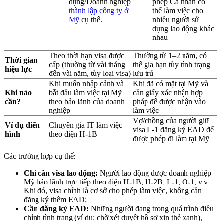
dụng/Doanh nghiệp
phép Cá nhân có
thành lập công ty ở
thể làm việc cho
Mỹ
cụ thể.
nhiều người sử
dụng lao động khác
nhau
Theo thời hạn visa được
Thường từ 1–2 năm, có
Thời gian
cấp (thường từ vài tháng
thể gia hạn tùy tình trạng
hiệu lực
đến vài năm, tùy loại visa)
lưu trú
Khi muốn nhập cảnh và
Khi đã có mặt tại Mỹ và
Khi nào
bắt đầu làm việc tại Mỹ
cần giấy xác nhận hợp
cần?
theo bảo lãnh của doanh
pháp để được nhận vào
nghiệp
làm việc
Vợ/chồng của người giữ
Ví dụ điển
Chuyên gia IT làm việc
visa L-1 đăng ký EAD để
hình
theo diện H-1B
được phép đi làm tại Mỹ
Các trường hợp cụ thể:
Chỉ cần visa lao động:
Người lao động được doanh nghiệp
Mỹ bảo lãnh trực tiếp theo diện H-1B, H-2B, L-1, O-1, v.v.
Khi đó, visa chính là cơ sở cho phép làm việc, không cần
đăng ký thêm EAD;
Cần đăng ký EAD:
Những người đang trong quá trình điều
chỉnh tình trạng (ví dụ: chờ xét duyệt hồ sơ xin thẻ xanh),