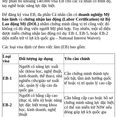
Mỹ phân bổ khoảng 140.000 visa EB cho các cá nhân có trình độ,
tay nghề hoặc năng lực đặc biệt.
Để đăng ký visa EB, đa phần Cá nhân cần có
doanh nghiệp Mỹ
bảo lãnh
và
chứng nhận lao động (Labor Certification) từ Bộ
Lao động Mỹ (DOL)
nhằm chứng minh rằng vị trí công việc đó
không có đủ ứng viên người Mỹ phù hợp. Tuy nhiên, một số diện
được miễn chứng nhận lao động (ví dụ: EB-1, EB-5, hoặc EB-2
diện miễn trừ vì lợi ích quốc gia – National Interest Waiver).
Các loại visa định cư theo việc làm (EB) bao gồm:
Loại
Đối tượng áp dụng
Yêu cầu chính
visa
Người có năng lực xuất
sắc (khoa học, nghệ thuật,
Cần chứng minh thành tựu
kinh doanh, thể thao), nhà
EB-1
nổi bật, tầm ảnh hưởng quốc
nghiên cứu/giáo sư xuất
tế hoặc vị trí quản lý cao cấp
sắc, quản lý cấp cao đa
quốc gia
Người có bằng cấp cao
Cần bằng cấp cao hoặc hồ sơ
(thạc sĩ, tiến sĩ) hoặc năng
chứng minh năng lực đặc biệt;
EB-2
lực đặc biệt trong khoa
có thể xin miễn trừ NIW nếu
học, kinh doanh, nghệ
đóng góp lợi ích quốc gia
thuật