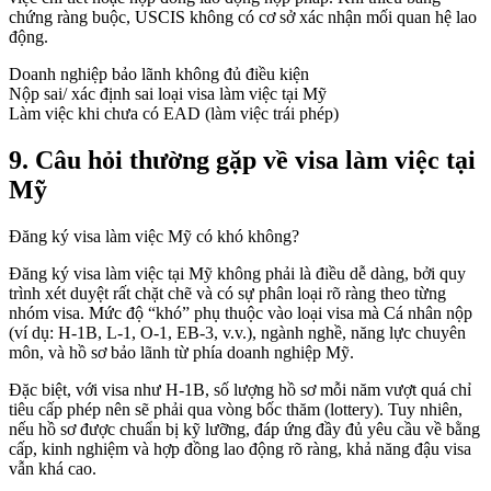
chứng ràng buộc, USCIS không có cơ sở xác nhận mối quan hệ lao
động.
Doanh nghiệp bảo lãnh không đủ điều kiện
Nộp sai/ xác định sai loại visa làm việc tại Mỹ
Làm việc khi chưa có EAD (làm việc trái phép)
9.
Câu hỏi thường gặp về visa làm việc tại
Mỹ
Đăng ký visa làm việc Mỹ có khó không?
Đăng ký visa làm việc tại Mỹ không phải là điều dễ dàng, bởi quy
trình xét duyệt rất chặt chẽ và có sự phân loại rõ ràng theo từng
nhóm visa. Mức độ “khó” phụ thuộc vào loại visa mà Cá nhân nộp
(ví dụ: H-1B, L-1, O-1, EB-3, v.v.), ngành nghề, năng lực chuyên
môn, và hồ sơ bảo lãnh từ phía doanh nghiệp Mỹ.
Đặc biệt, với visa như H-1B, số lượng hồ sơ mỗi năm vượt quá chỉ
tiêu cấp phép nên sẽ phải qua vòng bốc thăm (lottery). Tuy nhiên,
nếu hồ sơ được chuẩn bị kỹ lưỡng, đáp ứng đầy đủ yêu cầu về bằng
cấp, kinh nghiệm và hợp đồng lao động rõ ràng, khả năng đậu visa
vẫn khá cao.