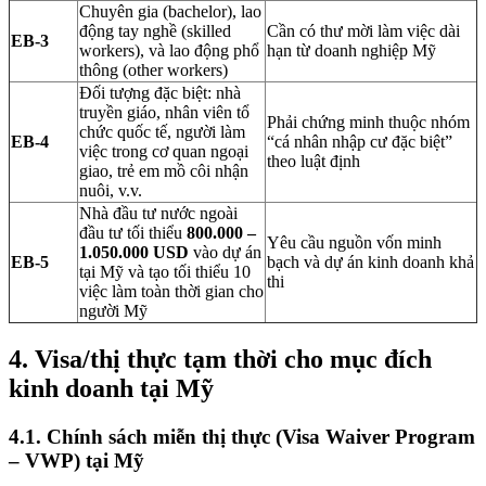
Chuyên gia (bachelor), lao
động tay nghề (skilled
Cần có thư mời làm việc dài
EB-3
workers), và lao động phổ
hạn từ doanh nghiệp Mỹ
thông (other workers)
Đối tượng đặc biệt: nhà
truyền giáo, nhân viên tổ
Phải chứng minh thuộc nhóm
chức quốc tế, người làm
EB-4
“cá nhân nhập cư đặc biệt”
việc trong cơ quan ngoại
theo luật định
giao, trẻ em mồ côi nhận
nuôi, v.v.
Nhà đầu tư nước ngoài
đầu tư tối thiểu
800.000 –
Yêu cầu nguồn vốn minh
1.050.000 USD
vào dự án
EB-5
bạch và dự án kinh doanh khả
tại Mỹ và tạo tối thiểu 10
thi
việc làm toàn thời gian cho
người Mỹ
4.
Visa/thị thực tạm thời cho mục đích
kinh doanh tại Mỹ
4.1.
Chính sách miễn thị thực (Visa Waiver Program
– VWP) tại Mỹ