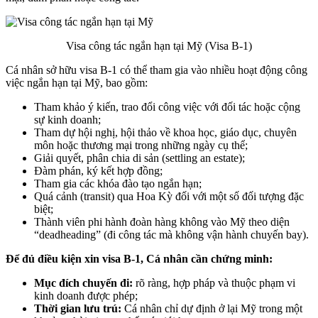
Visa công tác ngắn hạn tại Mỹ (Visa B-1)
Cá nhân sở hữu visa B-1 có thể tham gia vào nhiều hoạt động công
việc ngắn hạn tại Mỹ, bao gồm:
Tham khảo ý kiến, trao đổi công việc với đối tác hoặc cộng
sự kinh doanh;
Tham dự hội nghị, hội thảo về khoa học, giáo dục, chuyên
môn hoặc thương mại trong những ngày cụ thể;
Giải quyết, phân chia di sản (settling an estate);
Đàm phán, ký kết hợp đồng;
Tham gia các khóa đào tạo ngắn hạn;
Quá cảnh (transit) qua Hoa Kỳ đối với một số đối tượng đặc
biệt;
Thành viên phi hành đoàn hàng không vào Mỹ theo diện
“deadheading” (đi công tác mà không vận hành chuyến bay).
Để đủ điều kiện xin visa B-1, Cá nhân cần chứng minh:
Mục đích chuyến đi:
rõ ràng, hợp pháp và thuộc phạm vi
kinh doanh được phép;
Thời gian lưu trú:
Cá nhân chỉ dự định ở lại Mỹ trong một