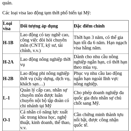
quán.
Các loại visa lao động tạm thời phổ biến tại Mỹ:
Loại
Đối tượng áp dụng
Đặc điểm chính
visa
Lao động có tay nghề cao,
Thời hạn 3 năm, có thể gia
công việc đòi hỏi chuyên
H-1B
hạn tối đa 6 năm. Hạn ngạch
môn (CNTT, kỹ sư, tài
visa hằng năm.
chính, v.v.)
Dành cho nhu cầu nông
Lao động nông nghiệp thời
H-2A
nghiệp ngắn hạn, có thời hạn
vụ
theo mùa vụ.
Lao động phi nông nghiệp
Phục vụ nhu cầu lao động
H-2B
thời vụ (xây dựng, dịch vụ,
ngắn hạn ngoài lĩnh vực
khách sạn…)
nông nghiệp.
Quản lý cấp cao, nhân sự
Cho phép doanh nghiệp đa
chuyên môn được luân
L-1
quốc gia đưa nhân sự chủ
chuyển nội bộ tập đoàn có
chốt sang Mỹ.
chi nhánh tại Mỹ
Cá nhân có năng lực xuất
Cần chứng minh thành tựu
sắc trong khoa học, nghệ
O-1
nổi bật, được công nhận
thuật, kinh doanh, thể thao,
quốc tế.
v.v.