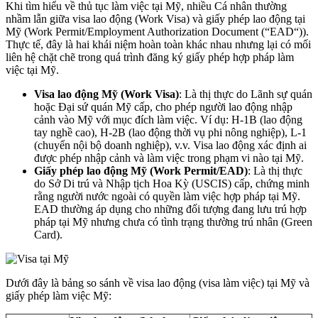
Khi tìm hiểu về thủ tục làm việc tại Mỹ, nhiều Cá nhân thường
nhầm lẫn giữa visa lao động (Work Visa) và giấy phép lao động tại
Mỹ (Work Permit/Employment Authorization Document (“EAD“)).
Thực tế, đây là hai khái niệm hoàn toàn khác nhau nhưng lại có mối
liên hệ chặt chẽ trong quá trình đăng ký giấy phép hợp pháp làm
việc tại Mỹ.
Visa lao động Mỹ (Work Visa)
: Là thị thực do Lãnh sự quán
hoặc Đại sứ quán Mỹ cấp, cho phép người lao động nhập
cảnh vào Mỹ với mục đích làm việc. Ví dụ: H-1B (lao động
tay nghề cao), H-2B (lao động thời vụ phi nông nghiệp), L-1
(chuyển nội bộ doanh nghiệp), v.v. Visa lao động xác định ai
được phép nhập cảnh và làm việc trong phạm vi nào tại Mỹ.
Giấy phép lao động Mỹ (Work Permit/EAD)
: Là thị thực
do Sở Di trú và Nhập tịch Hoa Kỳ (USCIS) cấp, chứng minh
rằng người nước ngoài có quyền làm việc hợp pháp tại Mỹ.
EAD thường áp dụng cho những đối tượng đang lưu trú hợp
pháp tại Mỹ nhưng chưa có tình trạng thường trú nhân (Green
Card).
Dưới đây là bảng so sánh về visa lao động (visa làm việc) tại Mỹ và
giấy phép làm việc Mỹ: