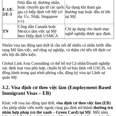
Nhà đầu tư, thương nhân,
hoặc chuyên gia từ các quốc
Áp dụng khi tham gia
E-1/E-
gia có hiệp định với Mỹ (ví
thương mại hoặc đầu tư lớn
2/E-3
dụ: Úc, Nhật, Singapore
tại Mỹ.
v.v)
Công dân Canada hoặc
Chỉ áp dụng cho danh mục
TN
Mexico làm việc tại Mỹ
nghề nghiệp được quy định.
theo Hiệp định USMCA
Nhóm visa lao động tạm thời là cầu nối để nhiều cá nhân bước đầu
sang Mỹ làm việc, mở rộng sự nghiệp, và thậm chí tiến tới định cư
nếu hội đủ điều kiện.
Global Link Asia Consulting có thể hỗ trợ Cá nhân/Doanh nghiệp
xác định loại visa phù hợp, chuẩn bị hồ sơ bảo lãnh với USCIS, và
đồng hành trong quá trình phỏng vấn, đăng ký visa tại Lãnh sự
quán Mỹ.
3.2.
Visa định cư theo việc làm (Employment-Based
Immigrant Visas – EB)
Khác với visa lao động tạm thời,
visa định cư theo việc làm (EB)
cho phép nhân viên nước ngoài cùng gia đình trở thành
thường trú
nhân hợp pháp (có thẻ xanh – Green Card) tại Mỹ
. Mỗi năm,