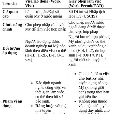
Visa lao động (Work
Giấy phép làm việc
Tiêu chí
Visa)
(Work Permit/EAD)
Cơ quan
Lãnh sự quán/Đại sứ
Sở Di trú và Nhập tịch
cấp
quán Mỹ ở nước ngoài
Hoa Kỳ (USCIS)
Cho phép người nước
Chức năng
Cho phép nhập cảnh vào
ngoài đang ở Mỹ được
chính
Mỹ để làm việc hợp pháp
làm việc hợp pháp
Người lưu trú hợp pháp tại
Người lao động được
Mỹ nhưng chưa có thẻ
doanh nghiệp tại Mỹ bảo
xanh, ví dụ: vợ/chồng đi
Đối tượng
lãnh theo diện visa cụ thể
theo (H-4, L-2), du học
áp dụng
(H-1B, H-2B, L-1, O-1,
sinh F-1 (OPT/CPT),
v.v.)
người chờ xét duyệt thẻ
xanh
Cho phép
làm việc
cho bất kỳ
nhà
Xác định ngành
tuyển dụng nào tại
nghề, công việc và
Mỹ (không giới
thời gian làm việc
hạn) trong thời hạn
cụ thể theo hồ sơ
ghi trên thẻ
Phạm vi áp
bảo lãnh.
Không phụ thuộc
dụng
Ràng buộc
với một
vào một nhà tuyển
nhà tuyển
dụng duy nhất, cho