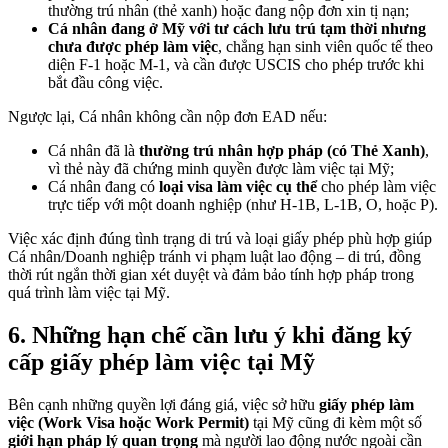
thường trú nhân (thẻ xanh) hoặc đang nộp đơn xin tị nạn;
Cá nhân đang ở Mỹ với tư cách lưu trú tạm thời nhưng
chưa được phép làm việc
, chẳng hạn sinh viên quốc tế theo
diện F-1 hoặc M-1, và cần được USCIS cho phép trước khi
bắt đầu công việc.
Ngược lại, Cá nhân không cần nộp đơn EAD nếu:
Cá nhân đã là
thường trú nhân hợp pháp (có Thẻ Xanh)
,
vì thẻ này đã chứng minh quyền được làm việc tại Mỹ;
Cá nhân đang có
loại visa làm việc cụ thể
cho phép làm việc
trực tiếp với một doanh nghiệp (như H-1B, L-1B, O, hoặc P).
Việc xác định đúng tình trạng di trú và loại giấy phép phù hợp giúp
Cá nhân/Doanh nghiệp tránh vi phạm luật lao động – di trú, đồng
thời rút ngắn thời gian xét duyệt và đảm bảo tính hợp pháp trong
quá trình làm việc tại Mỹ.
6.
Những hạn chế cần lưu ý khi đăng ký
cấp giấy phép làm việc tại Mỹ
Bên cạnh những quyền lợi đáng giá, việc sở hữu
giấy phép làm
việc (Work Visa hoặc Work Permit)
tại Mỹ cũng đi kèm một số
giới hạn pháp lý quan trọng
mà người lao động nước ngoài cần