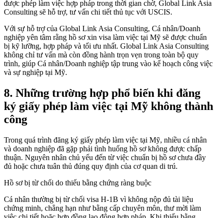
được phép làm việc hợp pháp trong thời gian chờ, Global Link Asia
Consulting sẽ hỗ trợ, tư vấn chi tiết thủ tục với USCIS.
Với sự hỗ trợ của Global Link Asia Consulting, Cá nhân/Doanh
nghiệp yên tâm rằng hồ sơ xin visa làm việc tại Mỹ sẽ được chuẩn
bị kỹ lưỡng, hợp pháp và tối ưu nhất. Global Link Asia Consulting
không chỉ tư vấn mà còn đồng hành trọn vẹn trong toàn bộ quy
trình, giúp Cá nhân/Doanh nghiệp tập trung vào kế hoạch công việc
và sự nghiệp tại Mỹ.
8.
Những trường hợp phổ biến khi đăng
ký giấy phép làm việc tại Mỹ không thành
công
Trong quá trình đăng ký giấy phép làm việc tại Mỹ, nhiều cá nhân
và doanh nghiệp đã gặp phải tình huống hồ sơ không được chấp
thuận. Nguyên nhân chủ yếu đến từ việc chuẩn bị hồ sơ chưa đầy
đủ hoặc chưa tuân thủ đúng quy định của cơ quan di trú.
Hồ sơ bị từ chối do thiếu bằng chứng ràng buộc
Cá nhân thường bị từ chối visa H-1B vì không nộp đủ tài liệu
chứng minh, chẳng hạn như bằng cấp chuyên môn, thư mời làm
việc chi tiết hoặc hợp đồng lao động hợp pháp. Khi thiếu bằng