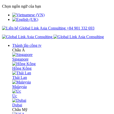
Chọn ngôn ngữ của bạn
+84 901 332 693
Thành lập công ty
Châu Á
Singapore
Hồng Kông
Thái Lan
Malaysia
Úc
Dubai
Châu Mỹ