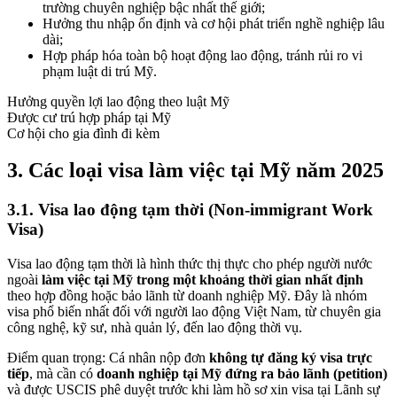
trường chuyên nghiệp bậc nhất thế giới;
Hưởng thu nhập ổn định và cơ hội phát triển nghề nghiệp lâu
dài;
Hợp pháp hóa toàn bộ hoạt động lao động, tránh rủi ro vi
phạm luật di trú Mỹ.
Hưởng quyền lợi lao động theo luật Mỹ
Được cư trú hợp pháp tại Mỹ
Cơ hội cho gia đình đi kèm
3.
Các loại visa làm việc tại Mỹ năm 2025
3.1.
Visa lao động tạm thời (Non-immigrant Work
Visa)
Visa lao động tạm thời là hình thức thị thực cho phép người nước
ngoài
làm việc tại Mỹ trong một khoảng thời gian nhất định
theo hợp đồng hoặc bảo lãnh từ doanh nghiệp Mỹ. Đây là nhóm
visa phổ biến nhất đối với người lao động Việt Nam, từ chuyên gia
công nghệ, kỹ sư, nhà quản lý, đến lao động thời vụ.
Điểm quan trọng: Cá nhân nộp đơn
không tự đăng ký visa trực
tiếp
, mà cần có
doanh nghiệp tại Mỹ đứng ra bảo lãnh (petition)
và được USCIS phê duyệt trước khi làm hồ sơ xin visa tại Lãnh sự