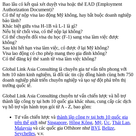
Bao lâu có kết quả xét duyệt visa hoặc thẻ EAD (Employment
Authorization Document)?
Có thể tự nộp visa lao động Mỹ không, hay bắt buộc doanh nghiệp
bảo lãnh?
Khác biệt giữa visa H-1B và L-1 là gì?
Nếu bị từ chối visa, có thể nộp lại không?
Có thể chuyển đổi visa du học (F-1) sang visa làm việc được
không?
Sau khi hết hạn visa làm việc, có được ở lại Mỹ không?
Visa lao động có cho phép mang theo gia đình không?
Có thể đăng ký thẻ xanh từ visa làm việc không?
Global Link Asia Consulting
là chuyên gia tư vấn tiên phong với
hơn 10 năm kinh nghiệm, là đối tác tin cậy đồng hành cùng hơn 750
doanh nghiệp phát triển chuyên nghiệp và tạo sự đột phá trên thị
trường quốc tế.
Global Link Asia Consulting chuyên tư vấn chiến lược và hỗ trợ
thành lập công ty tại hơn 10 quốc gia khác nhau, cung cấp các dịch
vụ hỗ trợ vận hành trọn gói từ A - Z, bao gồm:
Tư vấn chiến lược và
thành lập công ty tại hơn 10 quốc gia
trên thế giới
như
Singapore
,
Hồng Kông
,
Mỹ
,
Úc
,
Thái Lan
,
Malaysia
và các quốc gia Offshore như
BVI
,
Belize
,
Seychelles
, v.v.