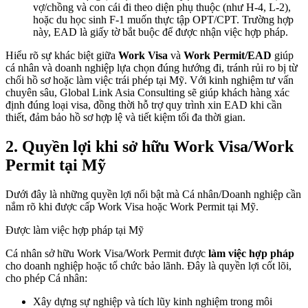
vợ/chồng và con cái đi theo diện phụ thuộc (như H-4, L-2),
hoặc du học sinh F-1 muốn thực tập OPT/CPT. Trường hợp
này, EAD là giấy tờ bắt buộc để được nhận việc hợp pháp.
Hiểu rõ sự khác biệt giữa
Work Visa
và
Work Permit/EAD
giúp
cá nhân và doanh nghiệp lựa chọn đúng hướng đi, tránh rủi ro bị từ
chối hồ sơ hoặc làm việc trái phép tại Mỹ. Với kinh nghiệm tư vấn
chuyên sâu, Global Link Asia Consulting sẽ giúp khách hàng xác
định đúng loại visa, đồng thời hỗ trợ quy trình xin EAD khi cần
thiết, đảm bảo hồ sơ hợp lệ và tiết kiệm tối đa thời gian.
2.
Quyền lợi khi sở hữu Work Visa/Work
Permit tại Mỹ
Dưới đây là những quyền lợi nổi bật mà Cá nhân/Doanh nghiệp cần
nắm rõ khi được cấp Work Visa hoặc Work Permit tại Mỹ.
Được làm việc hợp pháp tại Mỹ
Cá nhân sở hữu Work Visa/Work Permit được
làm việc hợp pháp
cho doanh nghiệp hoặc tổ chức bảo lãnh. Đây là quyền lợi cốt lõi,
cho phép Cá nhân:
Xây dựng sự nghiệp và tích lũy kinh nghiệm trong môi