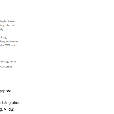
ngapore
ân hàng phục
. Ví dụ: