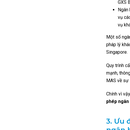
GXS B
Ngân 
vụ cá
vụ kh
Một số ngân
pháp lý khá
Singapore.
Quy trình c
mạnh, thông
MAS về sự ổ
Chính vì vậ
phép ngân
3.
Ưu đ
ngân 