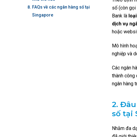
FAQs về các ngân hàng số tại
số (còn gọi 
Singapore
Bank là
loại
dịch vụ ng
hoặc websit
Mô hình hoạ
nghiệp và do
Các ngân hà
thành công c
ngân hàng t
2.
Đâu 
số tại
Nhằm đa dạn
đã giới thiệ