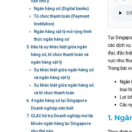
cần chú ý
Ngân hàng số (Digital banks)
Tổ chức thanh toán (Payment
Institution)
Ngân hàng vật lý mở rộng hình
Tại Singapo
thức ngân hàng số
các dịch vụ 
Đâu là sự khác biệt giữa ngân
đại, đặc bi
hàng số, tổ chức thanh toán và
vực như thư
ngân hàng vật lý
Trong bài vi
Sự khác biệt giữa ngân hàng số
và ngân hàng vật lý
Ngân 
Sự khác biệt giữa ngân hàng số
loại h
và tổ chức thanh toán
Lợi íc
4 ngân hàng số tại Singapore
Các n
Doanh nghiệp nên biết
GLAC hỗ trợ Doanh nghiệp mở tài
1.
Ngân
khoản ngân hàng tại Singapore
như thế nào
Theo định n