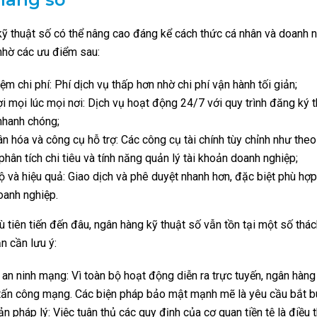
ỹ thuật số có thể nâng cao đáng kể cách thức cá nhân và doanh 
 nhờ các ưu điểm sau:
iệm chi phí: Phí dịch vụ thấp hơn nhờ chi phí vận hành tối giản;
ợi mọi lúc mọi nơi: Dịch vụ hoạt động 24/7 với quy trình đăng ký
nhanh chóng;
n hóa và công cụ hỗ trợ: Các công cụ tài chính tùy chỉnh như theo
phân tích chi tiêu và tính năng quản lý tài khoản doanh nghiệp;
 và hiệu quả: Giao dịch và phê duyệt nhanh hơn, đặc biệt phù hợp
oanh nghiệp.
dù tiên tiến đến đâu, ngân hàng kỹ thuật số vẫn tồn tại một số thá
n cần lưu ý:
 an ninh mạng: Vì toàn bộ hoạt động diễn ra trực tuyến, ngân hàng
 tấn công mạng. Các biện pháp bảo mật mạnh mẽ là yêu cầu bắt b
n pháp lý: Việc tuân thủ các quy định của cơ quan tiền tệ là điều t