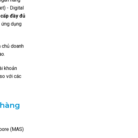
t) - Digital
 cấp đầy đủ
a ứng dụng
à chủ doanh
ào.
ài khoản
 so với các
 hàng
apore (MAS)