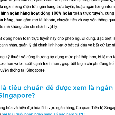
là ngân hàng điện tử, ngân hàng trực tuyến, hoặc ngân hàng interne
 hình ngân hàng hoạt động 100% hoàn toàn trực tuyến, cung
ân hàng,
bao gồm mở tài khoản, chuyển tiền và vay vốn thông qu
e mà không cần chi nhánh vật lý.
t động hoàn toàn trực tuyến này cho phép người dùng, đặc biệt l
anh nhân, quản lý tài chính linh hoạt ở bất cứ đâu và bất cứ lúc n
ng kỹ thuật số cũng thường áp dụng mức phí thấp hơn, tỷ lệ mở t
ao hơn và lãi suất cạnh tranh hơn , giúp tiết kiệm chi phí đáng kể
ruyền thống tại Singapore.
là tiêu chuẩn để được xem là ngân
 Singapore?
g hóa và hiện đại hóa lĩnh vực ngân hàng, Cơ quan Tiền tệ Sing
u
hai loại giấy phép ngân hàng số vào năm 2020: