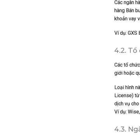
Các ngân h
hàng Bán bu
khoản vay 
Ví dụ: GXS 
4.2.
Tổ 
Các tổ chức
giới hoặc qu
Loại hình n
License) từ
dịch vụ cho
Ví dụ: Wise
4.3.
Ngâ