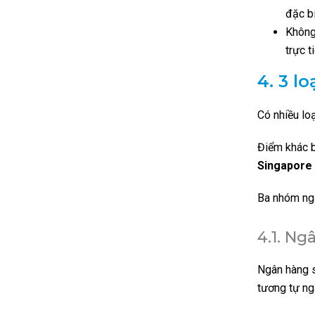
đặc b
Không
trực t
4.
3 l
Có nhiều lo
Điểm khác b
Singapore 
Ba nhóm ngâ
4.1.
Ngâ
Ngân hàng s
tương tự ng