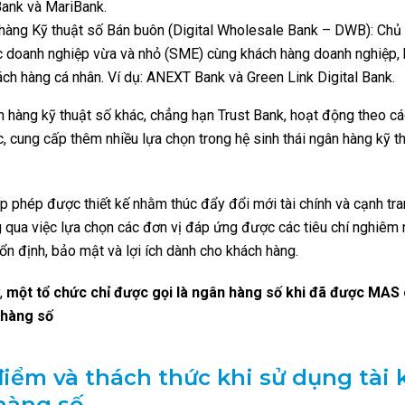
ank và MariBank.
hàng Kỹ thuật số Bán buôn (Digital Wholesale Bank – DWB): Chủ
c doanh nghiệp vừa và nhỏ (SME) cùng khách hàng doanh nghiệp,
ách hàng cá nhân. Ví dụ: ANEXT Bank và Green Link Digital Bank.
 hàng kỹ thuật số khác, chẳng hạn Trust Bank, hoạt động theo c
c, cung cấp thêm nhiều lựa chọn trong hệ sinh thái ngân hàng kỹ t
ấp phép được thiết kế nhằm thúc đẩy đổi mới tài chính và cạnh tra
 qua việc lựa chọn các đơn vị đáp ứng được các tiêu chí nghiêm 
n định, bảo mật và lợi ích dành cho khách hàng.
y,
một tổ chức chỉ được gọi là ngân hàng số khi đã được MAS 
 hàng số
iểm và thách thức khi sử dụng tài
hàng số