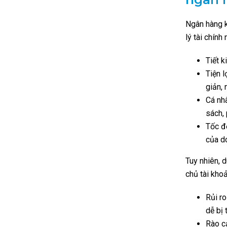
Ngân hàng k
lý tài chính
Tiết k
Tiện l
giản, 
Cá nhâ
sách, 
Tốc độ
của d
Tuy nhiên, 
chủ tài khoả
Rủi ro
dễ bị
Rào cả