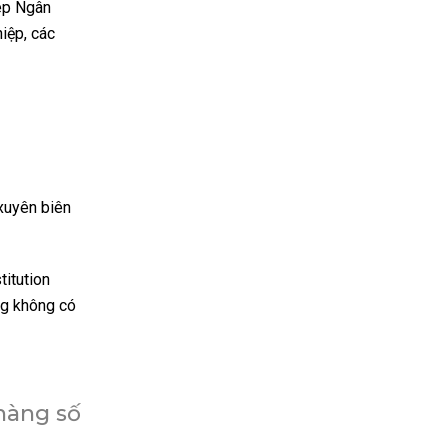
ép Ngân
iệp, các
 xuyên biên
itution
ng không có
hàng số