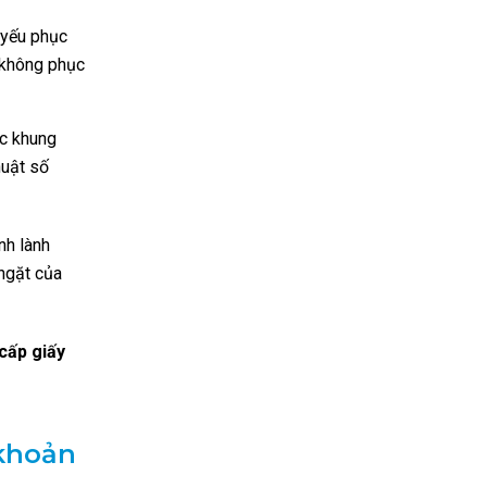
 yếu phục
 không phục
ác khung
huật số
nh lành
ngặt của
cấp giấy
 khoản