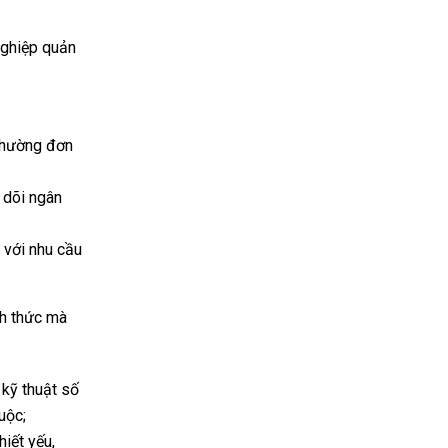
nghiệp quản
 thường đơn
 dõi ngân
 với nhu cầu
ch thức mà
 kỹ thuật số
uộc;
hiết yếu,