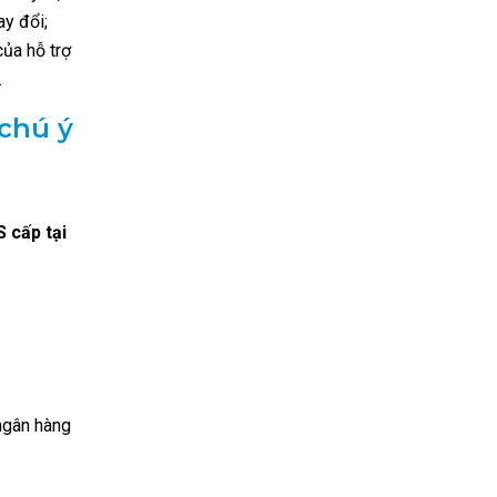
ay đổi;
của hỗ trợ
.
chú ý
 cấp tại
ngân hàng