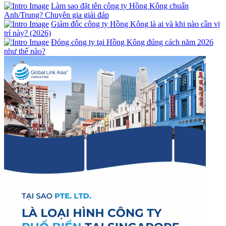
Làm sao đặt tên công ty Hồng Kông chuẩn
Anh/Trung? Chuyên gia giải đáp
Giám đốc công ty Hồng Kông là ai và khi nào cần vị
trí này? (2026)
Đóng công ty tại Hồng Kông đúng cách năm 2026
như thế nào?