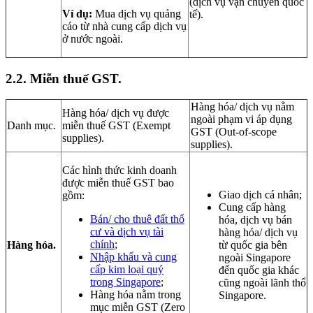
(dịch vụ vận chuyển quốc
Ví dụ:
Mua dịch vụ quảng
tế).
cáo từ nhà cung cấp dịch vụ
ở nước ngoài.
2.2.
Miễn thuế GST.
Hàng hóa/ dịch vụ nằm
Hàng hóa/ dịch vụ được
ngoài phạm vi áp dụng
Danh mục.
miễn thuế GST (Exempt
GST (Out-of-scope
supplies).
supplies).
Các hình thức kinh doanh
được miễn thuế GST bao
Giao dịch cá nhân;
gồm:
Cung cấp hàng
Bán/ cho thuê đất thổ
hóa, dịch vụ bán
cư và dịch vụ tài
hàng hóa/ dịch vụ
chính
;
Hàng hóa.
từ quốc gia bên
Nhập khẩu và cung
ngoài Singapore
cấp kim loại quý
đến quốc gia khác
trong Singapore
;
cũng ngoài lãnh thổ
Hàng hóa nằm trong
Singapore.
mục miễn GST (Zero