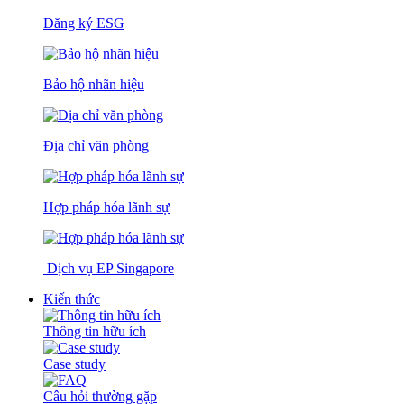
Đăng ký ESG
Bảo hộ nhãn hiệu
Địa chỉ văn phòng
Hợp pháp hóa lãnh sự
Dịch vụ EP Singapore
Kiến thức
Thông tin hữu ích
Case study
Câu hỏi thường gặp