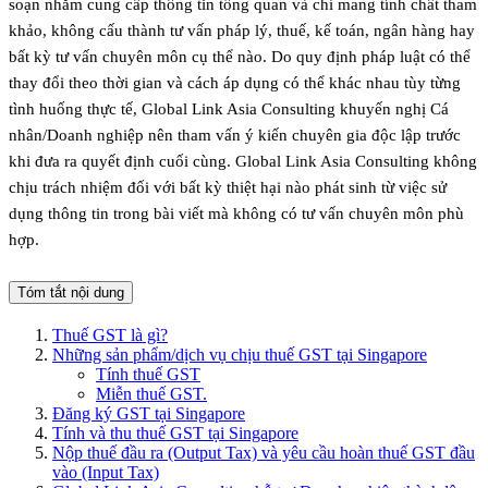
soạn nhằm cung cấp thông tin tổng quan và chỉ mang tính chất tham
khảo, không cấu thành tư vấn pháp lý, thuế, kế toán, ngân hàng hay
bất kỳ tư vấn chuyên môn cụ thể nào. Do quy định pháp luật có thể
thay đổi theo thời gian và cách áp dụng có thể khác nhau tùy từng
tình huống thực tế, Global Link Asia Consulting khuyến nghị Cá
nhân/Doanh nghiệp nên tham vấn ý kiến chuyên gia độc lập trước
khi đưa ra quyết định cuối cùng. Global Link Asia Consulting không
chịu trách nhiệm đối với bất kỳ thiệt hại nào phát sinh từ việc sử
dụng thông tin trong bài viết mà không có tư vấn chuyên môn phù
hợp.
Tóm tắt nội dung
Thuế GST là gì?
Những sản phẩm/dịch vụ chịu thuế GST tại Singapore
Tính thuế GST
Miễn thuế GST.
Đăng ký GST tại Singapore
Tính và thu thuế GST tại Singapore
Nộp thuế đầu ra (Output Tax) và yêu cầu hoàn thuế GST đầu
vào (Input Tax)