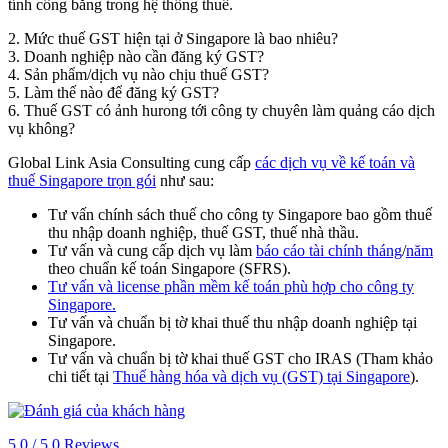
tính công bằng trong hệ thống thuế.
2. Mức thuế GST hiện tại ở Singapore là bao nhiêu?
3. Doanh nghiệp nào cần đăng ký GST?
4. Sản phẩm/dịch vụ nào chịu thuế GST?
5. Làm thế nào để đăng ký GST?
6. Thuế GST có ảnh hurong tới công ty chuyên làm quảng cáo dịch
vụ không?
Global Link Asia Consulting
cung cấp
các dịch vụ về kế toán và
thuế Singapore trọn gói
như sau:
Tư vấn chính sách thuế cho công ty Singapore bao gồm thuế
thu nhập doanh nghiệp, thuế GST, thuế nhà thầu.
Tư vấn và cung cấp dịch vụ làm
báo cáo tài chính tháng
/
năm
theo chuẩn kế toán Singapore (SFRS).
Tư vấn và license phần mềm kế toán phù hợp cho công ty
Singapore.
Tư vấn và chuẩn bị tờ khai thuế thu nhập doanh nghiệp tại
Singapore.
Tư vấn và chuẩn bị tờ khai thuế GST cho IRAS (Tham khảo
chi tiết tại
Thuế hàng hóa và dịch vụ (GST) tại Singapore
).
5.0 / 5.0 Reviews