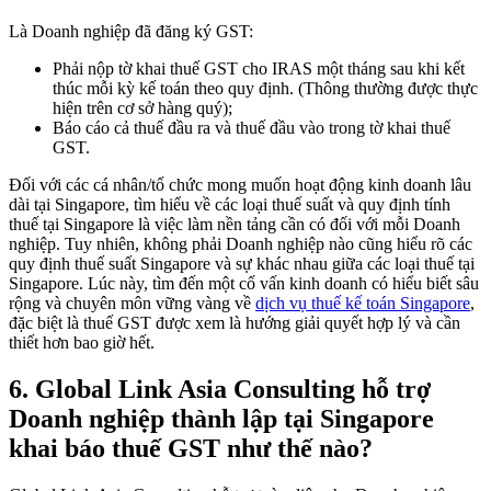
Là Doanh nghiệp đã đăng ký GST:
Phải nộp tờ khai thuế GST cho IRAS một tháng sau khi kết
thúc mỗi kỳ kế toán theo quy định. (Thông thường được thực
hiện trên cơ sở hàng quý);
Báo cáo cả thuế đầu ra và thuế đầu vào trong tờ khai thuế
GST.
Đối với các cá nhân/tổ chức mong muốn hoạt động kinh doanh lâu
dài tại Singapore, tìm hiểu về các loại thuế suất và quy định tính
thuế tại Singapore là việc làm nền tảng cần có đối với mỗi Doanh
nghiệp. Tuy nhiên, không phải Doanh nghiệp nào cũng hiểu rõ các
quy định thuế suất Singapore và sự khác nhau giữa các loại thuế tại
Singapore. Lúc này, tìm đến một cố vấn kinh doanh có hiểu biết sâu
rộng và chuyên môn vững vàng về
dịch vụ thuế kế toán Singapore
,
đặc biệt là thuế GST được xem là hướng giải quyết hợp lý và cần
thiết hơn bao giờ hết.
6.
Global Link Asia Consulting hỗ trợ
Doanh nghiệp thành lập tại Singapore
khai báo thuế GST như thế nào?