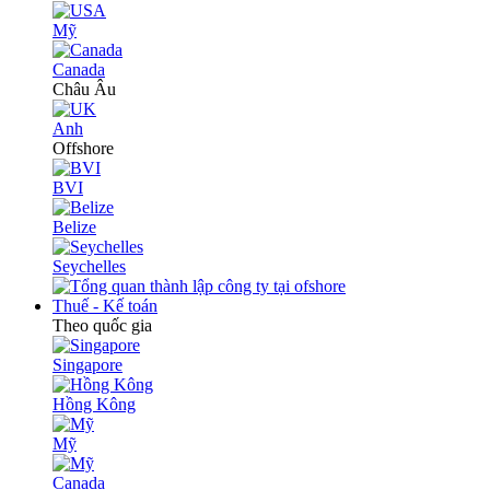
Mỹ
Canada
Châu Âu
Anh
Offshore
BVI
Belize
Seychelles
Thuế - Kế toán
Theo quốc gia
Singapore
Hồng Kông
Mỹ
Canada