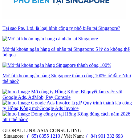
Tại sao Pte. Ltd. là loại hình công ty phổ biến tại Singapore?
Mở tài khoản ngân hàng cá nhân tại Singapore: 5 lý do không thể
bỏ qua
Mở tài khoản ngân hàng Singapore thành công 100% từ đầu: Như
thế nào?
Mở công ty Hồng Kông: Bí quyết làm việc với
Google Ads, AdMob, Pay Console
Google Ads Invoice là gì? Quy trình thành lập công
ty Hồng Kông mở Google Ads Invoice
Đóng công ty tại Hồng Kông đúng cách năm 2026
như thế nào?
GLOBAL LINK ASIA CONSULTING
Singapore:
(+65) 8355 1210
/ Việt Nam:
(+84) 901 332 693