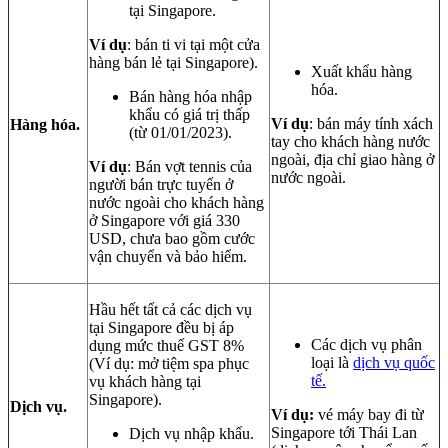
tại Singapore.
Ví dụ
: bán ti vi tại một cửa
hàng bán lẻ tại Singapore).
Xuất khẩu hàng
hóa.
Bán hàng hóa nhập
khẩu có giá trị thấp
Ví dụ
: bán máy tính xách
Hàng hóa.
(từ 01/01/2023).
tay cho khách hàng nước
ngoài, địa chỉ giao hàng ở
Ví dụ
: Bán vợt tennis của
nước ngoài.
người bán trực tuyến ở
nước ngoài cho khách hàng
ở Singapore với giá 330
USD, chưa bao gồm cước
vận chuyển và bảo hiểm.
Hầu hết tất cả các dịch vụ
tại Singapore đều bị áp
Các dịch vụ phân
dụng mức thuế GST 8%
loại là
dịch vụ quốc
(Ví dụ: mở tiệm spa phục
tế.
vụ khách hàng tại
Singapore).
Dịch vụ.
Ví dụ:
vé máy bay đi từ
Singapore tới Thái Lan
Dịch vụ nhập khẩu.