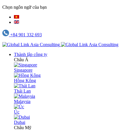
Chọn ngôn ngữ của bạn
+84 901 332 693
Thành lập công ty
Châu Á
Singapore
Hồng Kông
Thái Lan
Malaysia
Úc
Dubai
Châu Mỹ