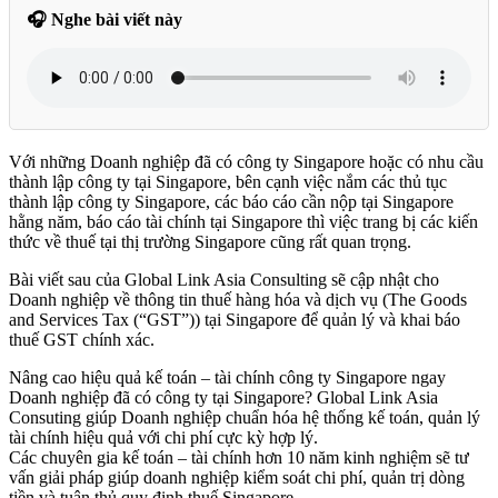
🎧 Nghe bài viết này
Với những Doanh nghiệp đã có công ty Singapore hoặc có nhu cầu
thành lập công ty tại Singapore, bên cạnh việc nắm các thủ tục
thành lập công ty Singapore, các báo cáo cần nộp tại Singapore
hằng năm, báo cáo tài chính tại Singapore thì việc trang bị các kiến
thức về thuế tại thị trường Singapore cũng rất quan trọng.
Bài viết sau của Global Link Asia Consulting sẽ cập nhật cho
Doanh nghiệp về thông tin thuế hàng hóa và dịch vụ (The Goods
and Services Tax (“GST”)) tại Singapore để quản lý và khai báo
thuế GST chính xác.
Nâng cao hiệu quả kế toán – tài chính công ty Singapore ngay
Doanh nghiệp đã có công ty tại Singapore? Global Link Asia
Consuting giúp Doanh nghiệp chuẩn hóa hệ thống kế toán, quản lý
tài chính hiệu quả với chi phí cực kỳ hợp lý.
Các chuyên gia kế toán – tài chính hơn 10 năm kinh nghiệm sẽ tư
vấn giải pháp giúp doanh nghiệp kiểm soát chi phí, quản trị dòng
tiền và tuân thủ quy định thuế Singapore.