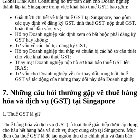
Global Link Asia Consulting hỗ trợ toàn diện cho Doanh nghiệp
thành lập tại Singapore trong việc khai báo thuế GST, bao gồm:
Giải thích chi tiết về luật thuế GST tại Singapore, bao gồm
các quy định về đăng ký GST, tính thuế GST, nộp thuế GST,
hoàn thuế đầu vào, v.v;
Hỗ trợ Doanh nghiệp xác định xem có bắt buộc phải đăng ký
GST hay không;
Tư vấn về các thủ tục đăng ký GST;
Hỗ trợ Doanh nghiệp thu thập và chuẩn bị các hồ sơ cần thiết
cho việc khai báo thuế GST;
Thay mặt Doanh nghiệp nộp hồ sơ khai báo thuế GST lên
IRAS;
Tư vấn cho Doanh nghiệp về các thay đổi trong luật thuế
GST và tác động của những thay đổi này đến Doanh nghiệp.
7.
Những câu hỏi thường gặp về thuế hàng
hóa và dịch vụ (GST) tại Singapore
1. Thuế GST là gì?
Thuế hàng hóa và dịch vụ (GST) là loại thuế gián tiếp được áp dụng
cho hầu hết hàng hóa và dịch vụ được cung cấp tại Singapore. Mục
đích của thuế GST là để tạo nguồn thu cho chính phủ và đảm bảo