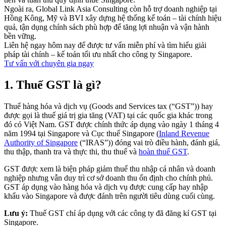
Ngoài ra, Global Link Asia Consulting còn hỗ trợ doanh nghiệp tại
Hồng Kông, Mỹ và BVI xây dựng hệ thống kế toán – tài chính hiệu
quả, tận dụng chính sách phù hợp để tăng lợi nhuận và vận hành
bền vững.
Liên hệ ngay hôm nay để được tư vấn miễn phí và tìm hiểu giải
pháp tài chính – kế toán tối ưu nhất cho công ty Singapore.
Tư vấn với chuyên gia ngay
1.
Thuế GST là gì?
Thuế hàng hóa và dịch vụ (Goods and Services tax (“GST”)) hay
được gọi là thuế giá trị gia tăng (VAT) tại các quốc gia khác trong
đó có Việt Nam. GST được chính thức áp dụng vào ngày 1 tháng 4
năm 1994 tại Singapore và Cục thuế Singapore (
Inland Revenue
Authority of Singapore
(“IRAS”)) đóng vai trò điều hành, đánh giá,
thu thập, thanh tra và thực thi, thu thuế và
hoàn thuế GST
.
GST được xem là biện pháp giảm thuế thu nhập cá nhân và doanh
nghiệp nhưng vẫn duy trì cơ sở doanh thu ổn định cho chính phủ.
GST áp dụng vào hàng hóa và dịch vụ được cung cấp hay nhập
khẩu vào Singapore và được đánh trên người tiêu dùng cuối cùng.
Lưu ý:
Thuế GST chỉ áp dụng với các công ty đã đăng kí GST tại
Singapore.