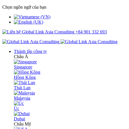
Chọn ngôn ngữ của bạn
+84 901 332 693
Thành lập công ty
Châu Á
Singapore
Hồng Kông
Thái Lan
Malaysia
Úc
Dubai
Châu Mỹ