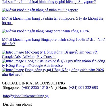
Tại sao Pte. Ltd. là loại hình công ty phổ biến tại Singapore?
Mở tài khoản ngân hàng cá nhân tại Singapore: 5 lý do không thể
bỏ qua
Mở tài khoản ngân hàng Singapore thành công 100% từ đầu: Như
thế nào?
Mở công ty Hồng Kông: Bí quyết làm việc với
Google Ads, AdMob, Pay Console
Google Ads Invoice là gì? Quy trình thành lập công
ty Hồng Kông mở Google Ads Invoice
Đóng công ty tại Hồng Kông đúng cách năm 2026
như thế nào?
GLOBAL LINK ASIA CONSULTING
Singapore:
(+65) 8355 1210
/ Việt Nam:
(+84) 901 332 693
info@globallinkconsulting.sg
Địa chỉ văn phòng