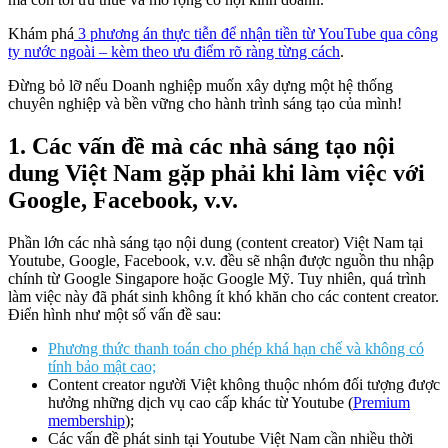
Khám phá
3 phương án thực tiễn để nhận tiền từ YouTube qua công
ty nước ngoài – kèm theo ưu điểm rõ ràng từng cách
.
Đừng bỏ lỡ nếu Doanh nghiệp muốn xây dựng một hệ thống
chuyên nghiệp và bền vững cho hành trình sáng tạo của mình!
1.
Các vấn đề mà các nhà sáng tạo nội
dung Việt Nam gặp phải khi làm việc với
Google, Facebook, v.v.
Phần lớn các nhà sáng tạo nội dung (content creator) Việt Nam tại
Youtube, Google, Facebook, v.v. đều sẽ nhận được nguồn thu nhập
chính từ Google Singapore hoặc Google Mỹ. Tuy nhiên, quá trình
làm việc này đã phát sinh không ít khó khăn cho các content creator.
Điển hình như một số vấn đề sau:
Phương thức thanh toán cho phép khá hạn chế và không có
tính bảo mật cao;
Content creator người Việt không thuộc nhóm đối tượng được
hưởng những dịch vụ cao cấp khác từ Youtube (
Premium
membership
);
Các vấn đề phát sinh tại Youtube Việt Nam cần nhiều thời