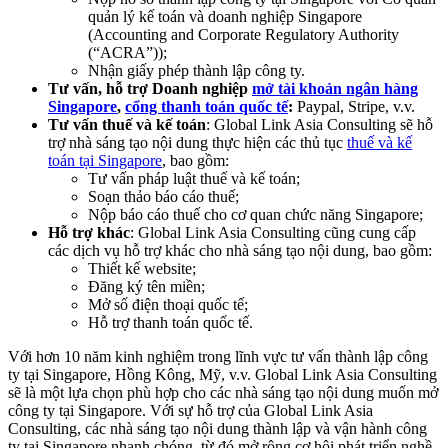
quản lý kế toán và doanh nghiệp Singapore
(Accounting and Corporate Regulatory Authority
(“ACRA”));
Nhận giấy phép thành lập công ty.
Tư vấn, hỗ trợ Doanh nghiệp
mở tài khoản ngân hàng
Singapore
,
cổng thanh toán quốc tế
:
Paypal, Stripe, v.v.
Tư vấn thuế và kế toán
: Global Link Asia Consulting sẽ hỗ
trợ nhà sáng tạo nội dung thực hiện các thủ tục
thuế và kế
toán tại Singapore
, bao gồm:
Tư vấn pháp luật thuế và kế toán;
Soạn thảo báo cáo thuế;
Nộp báo cáo thuế cho cơ quan chức năng Singapore;
Hỗ trợ khác
: Global Link Asia Consulting cũng cung cấp
các dịch vụ hỗ trợ khác cho nhà sáng tạo nội dung, bao gồm:
Thiết kế website;
Đăng ký tên miền;
Mở số điện thoại quốc tế;
Hỗ trợ thanh toán quốc tế.
Với hơn 10 năm kinh nghiệm trong lĩnh vực tư vấn thành lập công
ty tại Singapore, Hồng Kông, Mỹ, v.v. Global Link Asia Consulting
sẽ là một lựa chọn phù hợp cho các nhà sáng tạo nội dung muốn mở
công ty tại Singapore. Với sự hỗ trợ của Global Link Asia
Consulting, các nhà sáng tạo nội dung thành lập và vận hành công
ty tại Singapore nhanh chóng, từ đó mở rộng cơ hội phát triển nghề