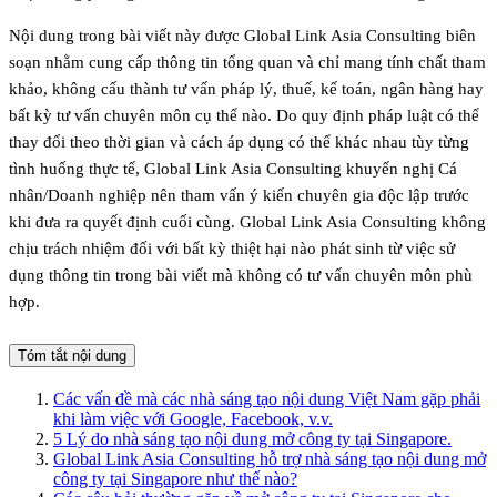
Nội dung trong bài viết này được Global Link Asia Consulting biên
soạn nhằm cung cấp thông tin tổng quan và chỉ mang tính chất tham
khảo, không cấu thành tư vấn pháp lý, thuế, kế toán, ngân hàng hay
bất kỳ tư vấn chuyên môn cụ thể nào. Do quy định pháp luật có thể
thay đổi theo thời gian và cách áp dụng có thể khác nhau tùy từng
tình huống thực tế, Global Link Asia Consulting khuyến nghị Cá
nhân/Doanh nghiệp nên tham vấn ý kiến chuyên gia độc lập trước
khi đưa ra quyết định cuối cùng. Global Link Asia Consulting không
chịu trách nhiệm đối với bất kỳ thiệt hại nào phát sinh từ việc sử
dụng thông tin trong bài viết mà không có tư vấn chuyên môn phù
hợp.
Tóm tắt nội dung
Các vấn đề mà các nhà sáng tạo nội dung Việt Nam gặp phải
khi làm việc với Google, Facebook, v.v.
5 Lý do nhà sáng tạo nội dung mở công ty tại Singapore.
Global Link Asia Consulting hỗ trợ nhà sáng tạo nội dung mở
công ty tại Singapore như thế nào?