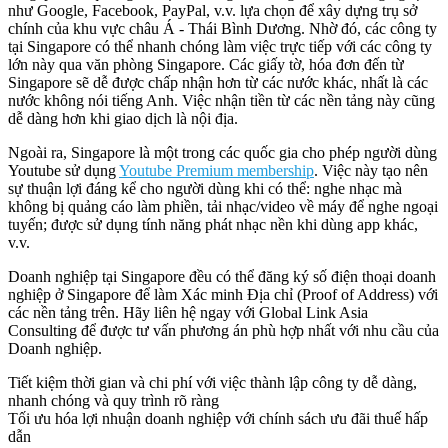
như Google, Facebook, PayPal, v.v. lựa chọn để xây dựng trụ sở
chính của khu vực châu Á - Thái Bình Dương. Nhờ đó, các công ty
tại Singapore có thể nhanh chóng làm việc trực tiếp với các công ty
lớn này qua văn phòng Singapore. Các giấy tờ, hóa đơn đến từ
Singapore sẽ dễ được chấp nhận hơn từ các nước khác, nhất là các
nước không nói tiếng Anh. Việc nhận tiền từ các nền tảng này cũng
dễ dàng hơn khi giao dịch là nội địa.
Ngoài ra, Singapore là một trong các quốc gia cho phép người dùng
Youtube sử dụng
Youtube Premium membership
. Việc này tạo nên
sự thuận lợi đáng kể cho người dùng khi có thể: nghe nhạc mà
không bị quảng cáo làm phiền, tải nhạc/video về máy để nghe ngoại
tuyến; được sử dụng tính năng phát nhạc nền khi dùng app khác,
v.v.
Doanh nghiệp tại Singapore đều có thể đăng ký số điện thoại doanh
nghiệp ở Singapore để làm Xác minh Địa chỉ (Proof of Address) với
các nền tảng trên. Hãy liên hệ ngay với Global Link Asia
Consulting để được tư vấn phương án phù hợp nhất với nhu cầu của
Doanh nghiệp.
Tiết kiệm thời gian và chi phí với việc thành lập công ty dễ dàng,
nhanh chóng và quy trình rõ ràng
Tối ưu hóa lợi nhuận doanh nghiệp với chính sách ưu đãi thuế hấp
dẫn