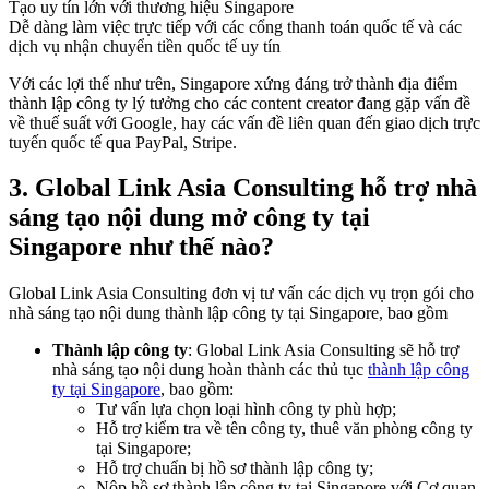
Tạo uy tín lớn với thương hiệu Singapore
Dễ dàng làm việc trực tiếp với các cổng thanh toán quốc tế và các
dịch vụ nhận chuyển tiền quốc tế uy tín
Với các lợi thế như trên, Singapore xứng đáng trở thành địa điểm
thành lập công ty lý tưởng cho các content creator đang gặp vấn đề
về thuế suất với Google, hay các vấn đề liên quan đến giao dịch trực
tuyến quốc tế qua PayPal, Stripe.
3.
Global Link Asia Consulting hỗ trợ nhà
sáng tạo nội dung mở công ty tại
Singapore như thế nào?
Global Link Asia Consulting đơn vị tư vấn các dịch vụ trọn gói cho
nhà sáng tạo nội dung thành lập công ty tại Singapore, bao gồm
Thành lập công ty
: Global Link Asia Consulting sẽ hỗ trợ
nhà sáng tạo nội dung hoàn thành các thủ tục
thành lập công
ty tại Singapore
, bao gồm:
Tư vấn lựa chọn loại hình công ty phù hợp;
Hỗ trợ kiểm tra về tên công ty, thuê văn phòng công ty
tại Singapore;
Hỗ trợ chuẩn bị hồ sơ thành lập công ty;
Nộp hồ sơ thành lập công ty tại Singapore với Cơ quan