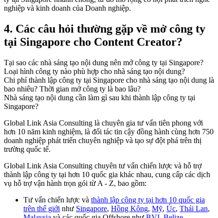
nghiệp và kinh doanh của Doanh nghiệp.
4.
Các câu hỏi thường gặp về mở công ty
tại Singapore cho Content Creator?
Tại sao các nhà sáng tạo nội dung nên mở công ty tại Singapore?
Loại hình công ty nào phù hợp cho nhà sáng tạo nội dung?
Chi phí thành lập công ty tại Singapore cho nhà sáng tạo nội dung là
bao nhiêu? Thời gian mở công ty là bao lâu?
Nhà sáng tạo nội dung cần làm gì sau khi thành lập công ty tại
Singapore?
Global Link Asia Consulting
là chuyên gia tư vấn tiên phong với
hơn 10 năm kinh nghiệm, là đối tác tin cậy đồng hành cùng hơn 750
doanh nghiệp phát triển chuyên nghiệp và tạo sự đột phá trên thị
trường quốc tế.
Global Link Asia Consulting chuyên tư vấn chiến lược và hỗ trợ
thành lập công ty tại hơn 10 quốc gia khác nhau, cung cấp các dịch
vụ hỗ trợ vận hành trọn gói từ A - Z, bao gồm:
Tư vấn chiến lược và
thành lập công ty tại hơn 10 quốc gia
trên thế giới
như
Singapore
,
Hồng Kông
,
Mỹ
,
Úc
,
Thái Lan
,
Malaysia
và các quốc gia Offshore như
BVI
,
Belize
,