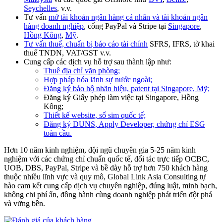
Seychelles
, v.v.
Tư vấn
mở tài khoản ngân hàng cá nhân và tài khoản ngân
hàng doanh nghiệp
, cổng PayPal và Stripe tại
Singapore
,
Hồng Kông
,
Mỹ
.
Tư vấn thuế, chuẩn bị báo cáo tài chính
SFRS, IFRS, tờ khai
thuế TNDN, VAT/GST v.v.
Cung cấp các dịch vụ hỗ trợ sau thành lập như:
Thuê địa chỉ văn phòng;
Hợp pháp hóa lãnh sự nước ngoài;
Đăng ký bảo hộ nhãn hiệu, patent tại Singapore, Mỹ;
Đăng ký Giấy phép làm việc tại Singapore, Hồng
Kông;
Thiết kế website, số sim quốc tế;
Đăng ký DUNS, Apply Developer, chứng chỉ ESG
toàn cầu.
Hơn 10 năm kinh nghiệm, đội ngũ chuyên gia 5-25 năm kinh
nghiệm với các chứng chỉ chuẩn quốc tế, đối tác trực tiếp OCBC,
UOB, DBS, PayPal, Stripe và bề dày hỗ trợ hơn 750 khách hàng
thuộc nhiều lĩnh vực và quy mô, Global Link Asia Consulting tự
hào cam kết cung cấp dịch vụ chuyên nghiệp, đúng luật, minh bạch,
không chi phí ẩn, đồng hành cùng doanh nghiệp phát triển đột phá
và vững bền.