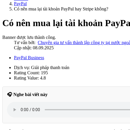
PayPal
Có nên mua lại tài khoản PayPal hay Stripe không?
Có nên mua lại tài khoản PayPa
Banner được lưu thành công.
Tư vấn bởi:
Chuyên gia tư vấn thành lập công ty tại nước ngoà
Cập nhật: 08.09.2025
PayPal Business
Dịch vụ:
Giải pháp thanh toán
Rating Count:
195
Rating Value:
4.8
🎧 Nghe bài viết này