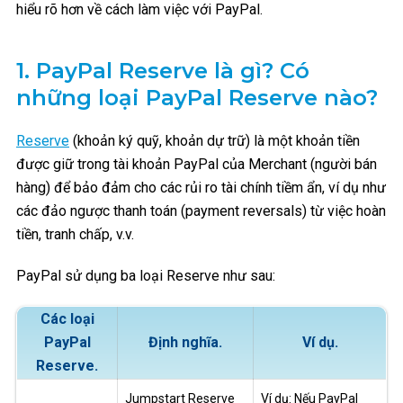
hiểu rõ hơn về cách làm việc với PayPal.
1.
PayPal Reserve là gì? Có
những loại PayPal Reserve nào?
Reserve
(khoản ký quỹ, khoản dự trữ) là một khoản tiền
được giữ trong tài khoản PayPal của Merchant (người bán
hàng) để bảo đảm cho các rủi ro tài chính tiềm ẩn, ví dụ như
các đảo ngược thanh toán (payment reversals) từ việc hoàn
tiền, tranh chấp, v.v.
PayPal sử dụng ba loại Reserve như sau:
Các loại
PayPal
Định nghĩa.
Ví dụ.
Reserve.
Jumpstart Reserve
Ví dụ: Nếu PayPal