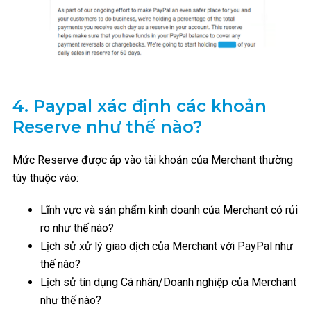
4.
Paypal xác định các khoản
Reserve như thế nào?
Mức Reserve được áp vào tài khoản của Merchant thường
tùy thuộc vào:
Lĩnh vực và sản phẩm kinh doanh của Merchant có rủi
ro như thế nào?
Lịch sử xử lý giao dịch của Merchant với PayPal như
thế nào?
Lịch sử tín dụng Cá nhân/Doanh nghiệp của Merchant
như thế nào?