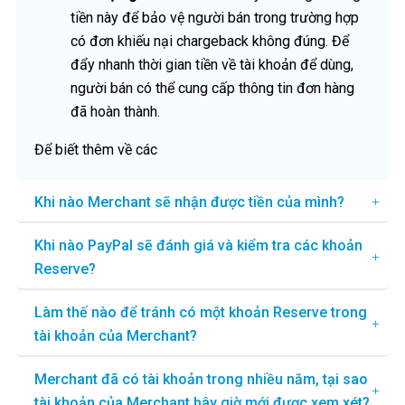
tiền này để bảo vệ người bán trong trường hợp
có đơn khiếu nại chargeback không đúng. Để
đẩy nhanh thời gian tiền về tài khoản để dùng,
người bán có thể cung cấp thông tin đơn hàng
đã hoàn thành.
Để biết thêm về các
Khi nào Merchant sẽ nhận được tiền của mình?
Khi nào PayPal sẽ đánh giá và kiểm tra các khoản
Reserve?
Làm thế nào để tránh có một khoản Reserve trong
tài khoản của Merchant?
Merchant đã có tài khoản trong nhiều năm, tại sao
tài khoản của Merchant bây giờ mới được xem xét?