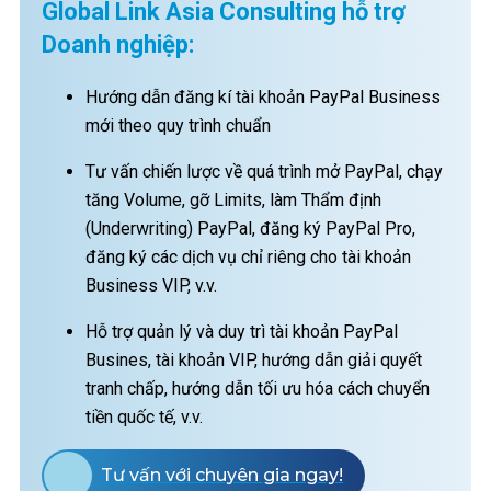
Global Link Asia Consulting hỗ trợ
Doanh nghiệp:
Hướng dẫn đăng kí tài khoản PayPal Business
mới theo quy trình chuẩn
Tư vấn chiến lược về quá trình mở PayPal, chạy
tăng Volume, gỡ Limits, làm Thẩm định
(Underwriting) PayPal, đăng ký PayPal Pro,
đăng ký các dịch vụ chỉ riêng cho tài khoản
Business VIP, v.v.
Hỗ trợ quản lý và duy trì tài khoản PayPal
Busines, tài khoản VIP, hướng dẫn giải quyết
tranh chấp, hướng dẫn tối ưu hóa cách chuyển
tiền quốc tế, v.v.
Tư vấn với chuyên gia ngay!