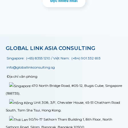
Đọc nhiều nhất
GLOBAL LINK ASIA CONSULTING
Singapore:
(+65) 8355 1210
/ Việt Nam:
(+84) 901 332 693
info@globallinkconsulting.sg
Địa chỉ văn phòng
470 North Bridge Road, #05-12, Bugis Cube, Singapore
(188735).
Unit 308, 3/F, Chevalier House, 45-51 Chatham Road
South, Tsim Sha Tsui, Hong Kong.
90/14-17 Sathorn Thani Building 1, 8th Floor, North
Sathorn Road, Silom, Bangrak, Bangkok 10500.