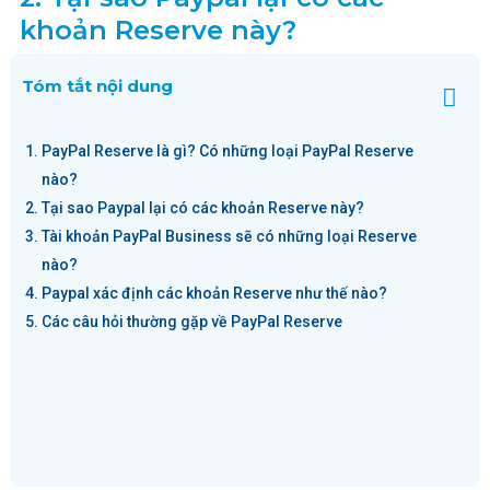
khoản Reserve này?
Mục đích của các khoản Reserve này là để ngăn chặn các
Tóm tắt nội dung
tổn thất có thể xảy ra từ việc đảo ngược thanh toán do các
khoản yêu cầu bồi hoàn (refund, chargeback) và khiếu nại
PayPal Reserve là gì? Có những loại PayPal Reserve
(dispute) từ những người mua hàng của Merchant.
nào?
Tại sao Paypal lại có các khoản Reserve này?
Thông thường, kể cả khi Merchant có một khoản Reserve
Tài khoản PayPal Business sẽ có những loại Reserve
trong tài khoản của mình, nếu gặp phải yêu cầu bồi hoàn
nào?
hoặc tranh chấp và Merchant bị xử thua, PayPal sẽ khấu trừ
Paypal xác định các khoản Reserve như thế nào?
số tiền đó từ số dư khả dụng của Merchant chứ không phải
Các câu hỏi thường gặp về PayPal Reserve
từ Reserve.
Tuy nhiên, nếu người bán ngừng kinh doanh hoặc ngừng xử
lý các khoản thanh toán qua PayPal hoặc số dư khả dụng
về 0 USD, PayPal sẽ sử dụng các khoản Reserve để thực
hiện việc đảo ngược thanh toán.