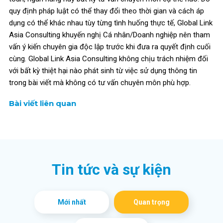
kinh nghiệm với các chứng chỉ chuẩn quốc tế, đối tác
quy định pháp luật có thể thay đổi theo thời gian và cách áp
trực tiếp OCBC, UOB, DBS, PayPal, Stripe và bề dày hỗ
dụng có thể khác nhau tùy từng tình huống thực tế, Global Link
trợ hơn 750 khách hàng thuộc nhiều lĩnh vực và quy mô,
Asia Consulting khuyến nghị Cá nhân/Doanh nghiệp nên tham
Global Link Asia Consulting tự hào cam kết cung cấp
vấn ý kiến chuyên gia độc lập trước khi đưa ra quyết định cuối
dịch vụ chuyên nghiệp, đúng luật, minh bạch, không chi
cùng. Global Link Asia Consulting không chịu trách nhiệm đối
phí ẩn, đồng hành cùng doanh nghiệp phát triển đột phá
với bất kỳ thiệt hại nào phát sinh từ việc sử dụng thông tin
và vững bền.
trong bài viết mà không có tư vấn chuyên môn phù hợp.
Bài viết liên quan
5.0 / 5.0 Reviews
Top 10
+700
+10 năm
Thương hiệu
Khách hàng
Kinh nghiệm
Châu Á
Tin tức và sự kiện
Mới nhất
Quan trọng