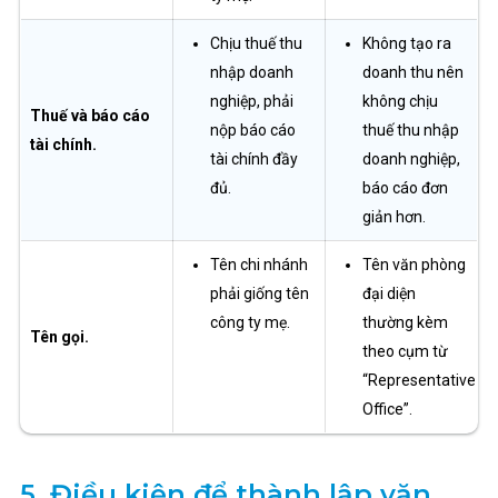
Chịu thuế thu
Không tạo ra
nhập doanh
doanh thu nên
nghiệp, phải
không chịu
Thuế và báo cáo
nộp báo cáo
thuế thu nhập
tài chính.
tài chính đầy
doanh nghiệp,
đủ.
báo cáo đơn
giản hơn.
Tên chi nhánh
Tên văn phòng
phải giống tên
đại diện
công ty mẹ.
thường kèm
Tên gọi.
theo cụm từ
“Representative
Office”.
5.
Điều kiện để thành lập văn