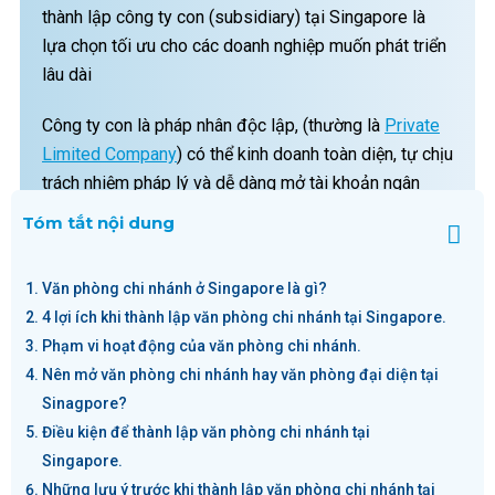
thành lập công ty con (subsidiary) tại Singapore là
lựa chọn tối ưu cho các doanh nghiệp muốn phát triển
lâu dài
Công ty con là pháp nhân độc lập, (thường là
Private
Limited Company
) có thể kinh doanh toàn diện, tự chịu
trách nhiệm pháp lý và dễ dàng mở tài khoản ngân
hàng, tuyển dụng, gọi vốn.
Tóm tắt nội dung
Văn phòng chi nhánh ở Singapore là gì?
Bảng so sánh chi tiết giữa Văn phòng Chi nhánh và Văn
4 lợi ích khi thành lập văn phòng chi nhánh tại Singapore.
phòng Đại diện tại Singapore dưới đây sẽ giúp Doanh
Phạm vi hoạt động của văn phòng chi nhánh.
nghiệp xác định lựa chọn phù hợp nhất với mục tiêu của
Nên mở văn phòng chi nhánh hay văn phòng đại diện tại
Doanh nghiệp.
Sinagpore?
Điều kiện để thành lập văn phòng chi nhánh tại
Văn phòng đại
Văn phòng chi
Singapore.
diện
Tiêu chí.
nhánh (Branch
Những lưu ý trước khi thành lập văn phòng chi nhánh tại