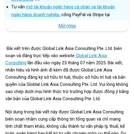
Tư vấn
mở tài khoản ngân hàng cá nhân và tài khoản
ngân hàng doanh nghiệp
, cổng PayPal và Stripe tại
Singapore
,
Hồng Kông
,
Mỹ
.
Mở rộng
Tư vấn thuế, chuẩn bị báo cáo tài chính
SFRS, IFRS, tờ
khai thuế TNDN, VAT/GST v.v.
Cung cấp các dịch vụ hỗ trợ sau thành lập như:
Bài viết trên được Global Link Asia Consulting Pte. Ltd. biên
Thuê địa chỉ văn phòng;
soạn và đăng trực tiếp vào website
Global Link Asia
Hợp pháp hóa lãnh sự nước ngoài;
Consulting
lần đầu vào ngày 23 tháng 07 năm 2025. Bài viết,
Đăng ký bảo hộ nhãn hiệu, patent tại Singapore,
nhãn hiệu và hình ảnh đi kèm đã được Global Link Asia
Mỹ;
Consulting đăng ký sở hữu trí tuệ, thuộc sở hữu trí tuệ và bản
quyền của Globlal Link Asia Consulting Pte. Ltd. Vui lòng không
Đăng ký Giấy phép làm việc tại Singapore, Hồng
sao chép dưới mọi hình thức trừ trường hợp được đồng ý bằng
Kông;
văn bản của Global Link Asia Consulting Pte. Ltd.
Thiết kế website, số sim quốc tế;
Đăng ký DUNS, Apply Developer, chứng chỉ ESG
Nội dung trong bài viết này được Global Link Asia Consulting
toàn cầu.
biên soạn nhằm cung cấp thông tin tổng quan và chỉ mang
tính chất tham khảo, không cấu thành tư vấn pháp lý, thuế, kế
Hơn 10 năm kinh nghiệm, đội ngũ chuyên gia 5-25 năm
toán, ngân hàng hay bất kỳ tư vấn chuyên môn cụ thể nào. Do