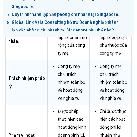
(Representative
Office).
Singapore.
Office)
Quy trình thành lập văn phòng chi nhánh tại Singapore.
Không phải
Không phải
Global Link Asia Consulting hỗ trợ Doanh nghiệp thành
pháp nhân độc
pháp nhân độc
lập văn phòng chi nhánh tại Singapore như thế nào?
Tư cách pháp
lập, là phần mở
lập, là bộ phận
Các câu hỏi thường gặp khi thành lập văn phòng chi
nhân.
rộng của công
phụ thuộc của
nhánh tại Singapore
ty mẹ.
công ty mẹ.
Công ty mẹ
Công ty mẹ
chịu trách
chịu trách
Trách nhiệm pháp
nhiệm toàn bộ
nhiệm toàn bộ
lý.
về hoạt động
về hoạt động
và nghĩa vụ.
và nghĩa vụ.
Được phép
Chỉ được thực
thực hiện các
hiện các hoạt
hoạt động kinh
động phi lợi
Phạm vi hoạt
doanh sinh lợi,
nhuận như