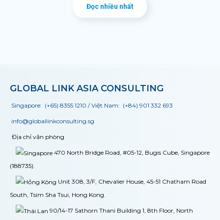
Đọc nhiều nhất
GLOBAL LINK ASIA CONSULTING
Singapore:
(+65) 8355 1210
/ Việt Nam:
(+84) 901 332 693
info@globallinkconsulting.sg
Địa chỉ văn phòng
470 North Bridge Road, #05-12, Bugis Cube, Singapore
(188735).
Unit 308, 3/F, Chevalier House, 45-51 Chatham Road
South, Tsim Sha Tsui, Hong Kong.
90/14-17 Sathorn Thani Building 1, 8th Floor, North